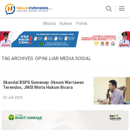
Wisata
Kuliner
Politik
HOME
Birokrasi
Parlemen
News
TAG ARCHIVES:
OPINI LIAR MEDIA SOSIAL
News Madura
Regional
Nasional
Skandal BSPS Sumenep: Oknum Wartawan
Terendus, JMSI Minta Hukum Bicara
Peristiwa
22 Juli 2025
Hukum
Kriminal
Korupsi