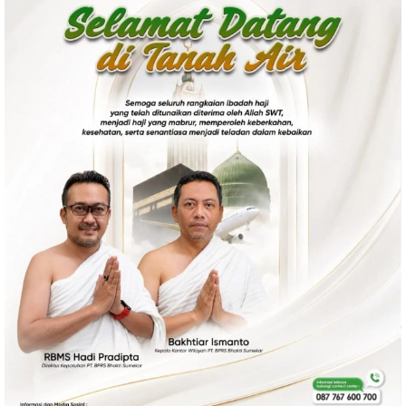
Politik
Gaya Hidup
Kesehatan
Kuliner
Otomotif
Iptek
Pendidikan
Ilmiah
Teknologi
SosBud
Sosial
Budaya
Wisata