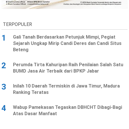
Ekonomi
Olahraga
Indeks
Birokrasi
TERPOPULER
1
Gali Tanah Berdasarkan Petunjuk Mimpi, Pegiat
Sejarah Ungkap Mirip Candi Deres dan Candi Situs
Beteng
2
Perumda Tirta Kahuripan Raih Penilaian Salah Satu
BUMD Jasa Air Terbaik dari BPKP Jabar
3
Inilah 10 Daerah Termiskin di Jawa Timur, Madura
©
Ranking Teratas
Copyright
2026
News
Indonesia
4
Wabup Pamekasan Tegaskan DBHCHT Dibagi-Bagi
.
Atas Dasar Manfaat
All
Right
Reserve