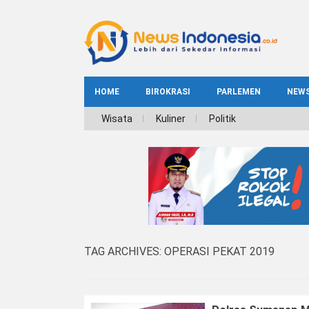
HOME
BIROKRASI
PARLEMEN
NEW
NE
Wisata
Kuliner
Politik
INDEKS
BIROKRASI
REG
NAS
TAG ARCHIVES:
OPERASI PEKAT 2019