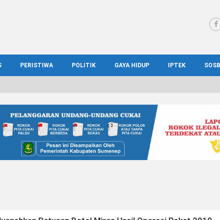
S
PERISTIWA
POLITIK
GAYA HIDUP
IPTEK
SOS
WS MADURA
HUKUM
KESEHATAN
PENDIDIKAN
SOS
IONAL
KRIMINAL
KULINER
ILMIAH
BUD
IONAL
KORUPSI
OTOMOTIF
TEKNOLOGI
WIS