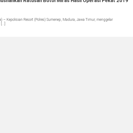
usnahkan Ratusan Botol Miras Hasil Operasi Pekat 2019
 – Kepolisian Resort (Polres) Sumenep, Madura, Jawa Timur, menggelar
 […]