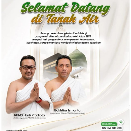
Politik
Gaya Hidup
Kesehatan
Kuliner
Otomotif
Iptek
Pendidikan
Ilmiah
Teknologi
SosBud
Sosial
Budaya
Wisata