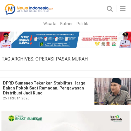
Wisata
Kuliner
Politik
HOME
Birokrasi
Parlemen
News
TAG ARCHIVES:
OPERASI PASAR MURAH
News Madura
Regional
Nasional
DPRD Sumenep Tekankan Stabilitas Harga
Bahan Pokok Saat Ramadan, Pengawasan
Peristiwa
Distribusi Jadi Kunci
25 Februari 2026
Hukum
Kriminal
Korupsi