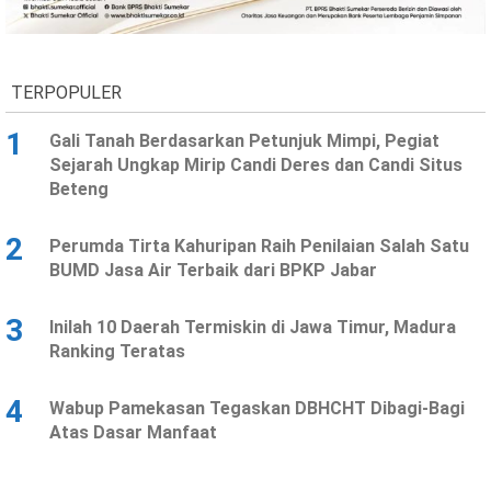
Ekonomi
Olahraga
Indeks
Birokrasi
TERPOPULER
1
Gali Tanah Berdasarkan Petunjuk Mimpi, Pegiat
Sejarah Ungkap Mirip Candi Deres dan Candi Situs
Beteng
2
Perumda Tirta Kahuripan Raih Penilaian Salah Satu
BUMD Jasa Air Terbaik dari BPKP Jabar
3
Inilah 10 Daerah Termiskin di Jawa Timur, Madura
©
Ranking Teratas
Copyright
2026
News
Indonesia
4
Wabup Pamekasan Tegaskan DBHCHT Dibagi-Bagi
.
Atas Dasar Manfaat
All
Right
Reserve