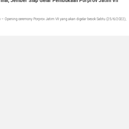
inal, Jember Siap Gelar Pembukaan Porprov Jatim VII
– Opening ceremony Porprov Jatim VII yang akan digelar besok Sabtu (25/6/2022),