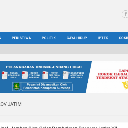
S
PERISTIWA
POLITIK
GAYA HIDUP
IPTEK
SOS
WS MADURA
HUKUM
KESEHATAN
PENDIDIKAN
SOS
IONAL
KRIMINAL
KULINER
ILMIAH
BUD
IONAL
KORUPSI
OTOMOTIF
TEKNOLOGI
WIS
OV JATIM