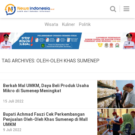
Wisata
Kuliner
Politik
HOME
Birokrasi
Parlemen
News
TAG ARCHIVES:
OLEH-OLEH KHAS SUMENEP
News Madura
Regional
Nasional
Berkah Mal UMKM, Daya Beli Produk Usaha
Mikro di Sumenep Meningkat
Peristiwa
15 Juli 2022
Hukum
Kriminal
Bupati Achmad Fauzi Cek Perkembangan
Penjualan Oleh-Oleh Khas Sumenep di Mall
Korupsi
UMKM
9 Juli 2022