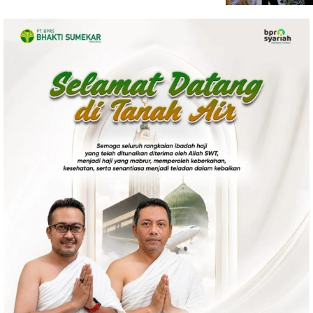
Politik
Gaya Hidup
Kesehatan
Kuliner
Otomotif
Iptek
Pendidikan
Ilmiah
Teknologi
SosBud
Sosial
Budaya
Wisata