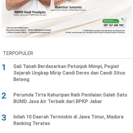
Ekonomi
Olahraga
Indeks
Birokrasi
TERPOPULER
1
Gali Tanah Berdasarkan Petunjuk Mimpi, Pegiat
Sejarah Ungkap Mirip Candi Deres dan Candi Situs
Beteng
©
2
Perumda Tirta Kahuripan Raih Penilaian Salah Satu
Copyright
2026
BUMD Jasa Air Terbaik dari BPKP Jabar
News
Indonesia
.
3
Inilah 10 Daerah Termiskin di Jawa Timur, Madura
All
Right
Ranking Teratas
Reserve