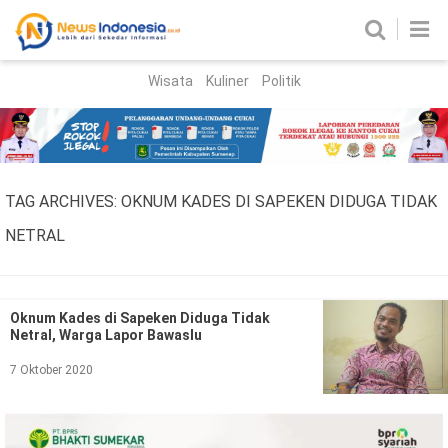
Wisata
Kuliner
Politik
HOME
Birokrasi
Parlemen
News
TAG ARCHIVES:
OKNUM KADES DI SAPEKEN DIDUGA TIDAK
News Madura
Regional
NETRAL
Nasional
Peristiwa
Oknum Kades di Sapeken Diduga Tidak
Netral, Warga Lapor Bawaslu
Hukum
Kriminal
7 Oktober 2020
Korupsi