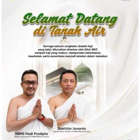
Politik
Gaya Hidup
Kesehatan
Kuliner
Otomotif
Iptek
Pendidikan
Ilmiah
Teknologi
SosBud
Sosial
Budaya
Wisata