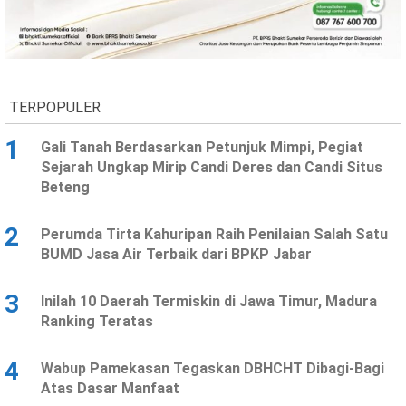
Ekonomi
Olahraga
Indeks
Birokrasi
TERPOPULER
1
Gali Tanah Berdasarkan Petunjuk Mimpi, Pegiat
Sejarah Ungkap Mirip Candi Deres dan Candi Situs
Beteng
2
Perumda Tirta Kahuripan Raih Penilaian Salah Satu
BUMD Jasa Air Terbaik dari BPKP Jabar
©
Copyright
3
Inilah 10 Daerah Termiskin di Jawa Timur, Madura
2026
News
Ranking Teratas
Indonesia
.
All
4
Wabup Pamekasan Tegaskan DBHCHT Dibagi-Bagi
Right
Reserve
Atas Dasar Manfaat