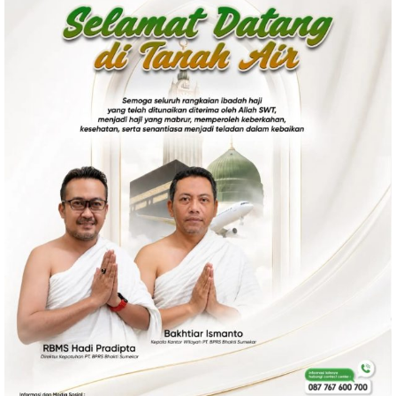
Politik
Gaya Hidup
Kesehatan
Kuliner
Otomotif
Iptek
Pendidikan
Ilmiah
Teknologi
SosBud
Sosial
Budaya
Wisata