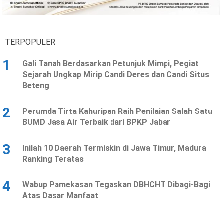
Ekonomi
Olahraga
Indeks
Birokrasi
TERPOPULER
1
Gali Tanah Berdasarkan Petunjuk Mimpi, Pegiat
Sejarah Ungkap Mirip Candi Deres dan Candi Situs
Beteng
2
Perumda Tirta Kahuripan Raih Penilaian Salah Satu
BUMD Jasa Air Terbaik dari BPKP Jabar
3
Inilah 10 Daerah Termiskin di Jawa Timur, Madura
©
Ranking Teratas
Copyright
2026
News
Indonesia
4
Wabup Pamekasan Tegaskan DBHCHT Dibagi-Bagi
.
Atas Dasar Manfaat
All
Right
Reserve