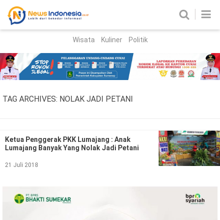
Wisata
Kuliner
Politik
HOME
Birokrasi
Parlemen
News
TAG ARCHIVES:
NOLAK JADI PETANI
News Madura
Regional
Nasional
Ketua Penggerak PKK Lumajang : Anak
Lumajang Banyak Yang Nolak Jadi Petani
Peristiwa
21 Juli 2018
Hukum
Kriminal
Korupsi