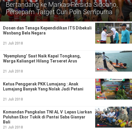
Politik
Bertandang ke Markas Persida Sidoarjo,
Persepam Target Curi Poin Sempurna
Gaya Hidup
Kesehatan
Kuliner
Dosen dan Tenaga Kependidikan ITS Dibekali
Wasbang Bela Negara
Otomotif
21 Juli 2018
Iptek
‘Nyemplung’ Saat Naik Kapal Tongkang,
Warga Kalianget Hilang Terseret Arus
Pendidikan
Ilmiah
21 Juli 2018
Teknologi
Ketua Penggerak PKK Lumajang : Anak
Lumajang Banyak Yang Nolak Jadi Petani
SosBud
21 Juli 2018
Sosial
Budaya
Komandan Pangkalan TNI AL V Lepas Liarkan
Puluhan Ekor Tukik di Pantai Saba Gianyar
Wisata
Bali
21 Juli 2018