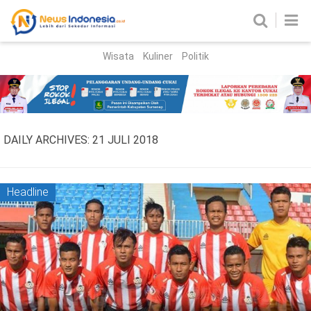
Wisata
Kuliner
Politik
HOME
Birokrasi
Parlemen
News
DAILY ARCHIVES:
21 JULI 2018
News Madura
Regional
Nasional
Headline
Peristiwa
Hukum
Kriminal
Korupsi