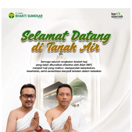
Ekonomi
Olahraga
Indeks
Birokrasi
©
Copyright
2026
News
Indonesia
.
All
Right
Reserve