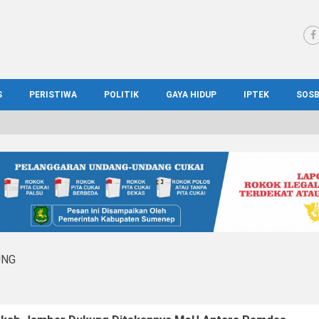
S
PERISTIWA
POLITIK
GAYA HIDUP
IPTEK
SOS
WS MADURA
HUKUM
KESEHATAN
PENDIDIKAN
SOS
IONAL
KRIMINAL
KULINER
ILMIAH
BUD
IONAL
KORUPSI
OTOMOTIF
TEKNOLOGI
WIS
UNG