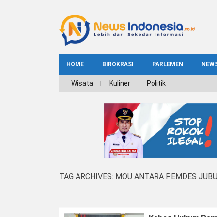
HOME
BIROKRASI
PARLEMEN
NEW
NE
Wisata
Kuliner
Politik
INDEKS
BIROKRASI
REG
NAS
TAG ARCHIVES:
MOU ANTARA PEMDES JUB