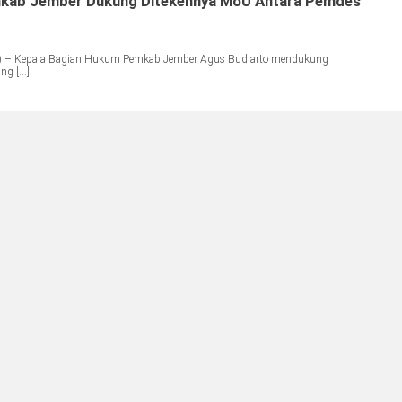
kab Jember Dukung Ditekennya MoU Antara Pemdes
) – Kepala Bagian Hukum Pemkab Jember Agus Budiarto mendukung
ng […]