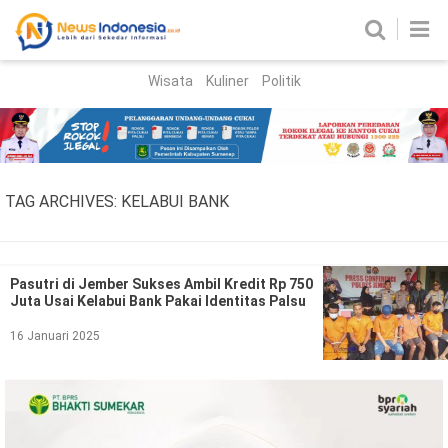
Wisata
Kuliner
Politik
HOME
Birokrasi
Parlemen
News
TAG ARCHIVES:
KELABUI BANK
News Madura
Regional
Nasional
Pasutri di Jember Sukses Ambil Kredit Rp 750
Juta Usai Kelabui Bank Pakai Identitas Palsu
Peristiwa
16 Januari 2025
Hukum
Kriminal
Korupsi