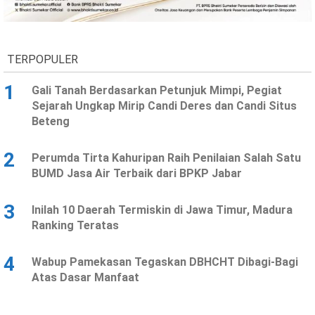
Ekonomi
Olahraga
Indeks
Birokrasi
TERPOPULER
1
Gali Tanah Berdasarkan Petunjuk Mimpi, Pegiat
Sejarah Ungkap Mirip Candi Deres dan Candi Situs
Beteng
2
Perumda Tirta Kahuripan Raih Penilaian Salah Satu
BUMD Jasa Air Terbaik dari BPKP Jabar
3
Inilah 10 Daerah Termiskin di Jawa Timur, Madura
©
Ranking Teratas
Copyright
2026
News
Indonesia
4
Wabup Pamekasan Tegaskan DBHCHT Dibagi-Bagi
.
Atas Dasar Manfaat
All
Right
Reserve