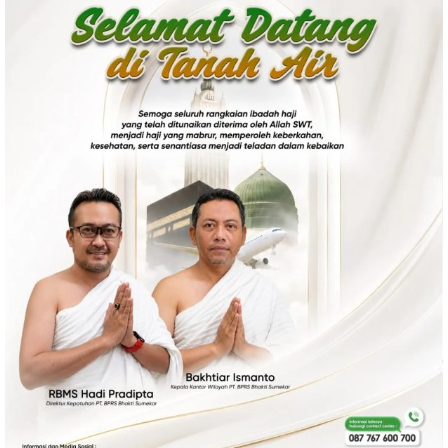
Politik
Gaya Hidup
Kesehatan
Kuliner
Otomotif
Iptek
Pendidikan
Ilmiah
Teknologi
SosBud
Sosial
Budaya
Wisata