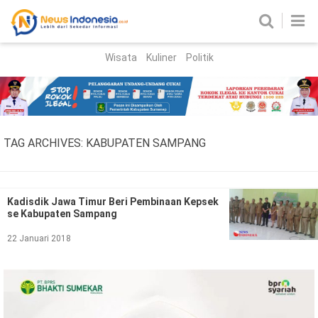
Wisata
Kuliner
Politik
HOME
Birokrasi
Parlemen
News
TAG ARCHIVES:
KABUPATEN SAMPANG
News Madura
Regional
Nasional
Kadisdik Jawa Timur Beri Pembinaan Kepsek
se Kabupaten Sampang
Peristiwa
22 Januari 2018
Hukum
Kriminal
Korupsi