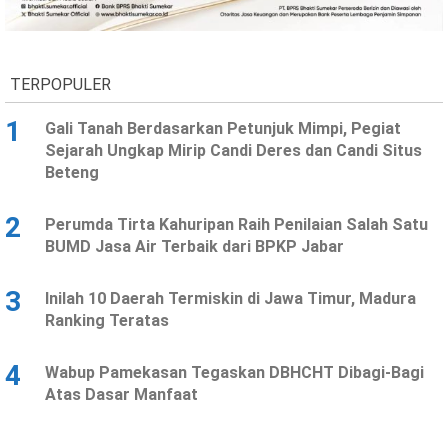
Ekonomi
Olahraga
Indeks
Birokrasi
TERPOPULER
1
Gali Tanah Berdasarkan Petunjuk Mimpi, Pegiat
Sejarah Ungkap Mirip Candi Deres dan Candi Situs
Beteng
2
Perumda Tirta Kahuripan Raih Penilaian Salah Satu
BUMD Jasa Air Terbaik dari BPKP Jabar
3
Inilah 10 Daerah Termiskin di Jawa Timur, Madura
©
Ranking Teratas
Copyright
2026
News
Indonesia
4
Wabup Pamekasan Tegaskan DBHCHT Dibagi-Bagi
.
Atas Dasar Manfaat
All
Right
Reserve