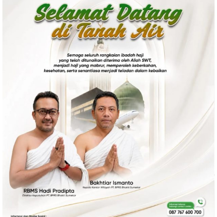
Politik
Gaya Hidup
Kesehatan
Kuliner
Otomotif
Iptek
Pendidikan
Ilmiah
Teknologi
SosBud
Sosial
Budaya
Wisata