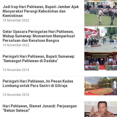
Politik
Jadi Irup Hari Pahlawan, Bupati Jember Ajak
Masyarakat Perangi Kebodohan dan
Gaya Hidup
Kemiskinan
10 November 2022
Kesehatan
Kuliner
Gelar Upacara Peringatan Hari Pahlawan,
Otomotif
Wabup Sumenep: Momentum Memperkuat
Persatuan dan Kesatuan Bangsa
10 November 2022
Iptek
Peringati Hari Pahlawan, Bupati Sumenep:
Pendidikan
Ilmiah
‘Semangat Pahlawan di Dadaku’
10 November 2018
Teknologi
Peringati Hari Pahlawan, Ini Pesan Kades
SosBud
Lombang untuk Para Santri di Giliraja
Sosial
Budaya
10 November 2018
Hari Pahlawan, Slamet Junaidi: Perjuangan
Wisata
“Belum Selesai”