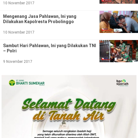
Ekonomi
Olahraga
10 November 2017
Indeks
Birokrasi
Mengenang Jasa Pahlawan, Ini yang
Dilakukan Kapolresta Probolinggo
10 November 2017
Sambut Hari Pahlawan, Ini yang Dilakukan TNI
– Polri
9 November 2017
©
Copyright
2026
News
Indonesia
.
All
Right
Reserve