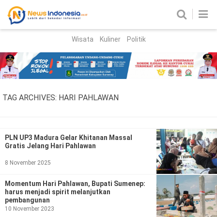
Wisata
Kuliner
Politik
HOME
Birokrasi
Parlemen
News
TAG ARCHIVES:
HARI PAHLAWAN
News Madura
Regional
Nasional
PLN UP3 Madura Gelar Khitanan Massal
Gratis Jelang Hari Pahlawan
Peristiwa
8 November 2025
Hukum
Kriminal
Momentum Hari Pahlawan, Bupati Sumenep:
harus menjadi spirit melanjutkan
Korupsi
pembangunan
10 November 2023