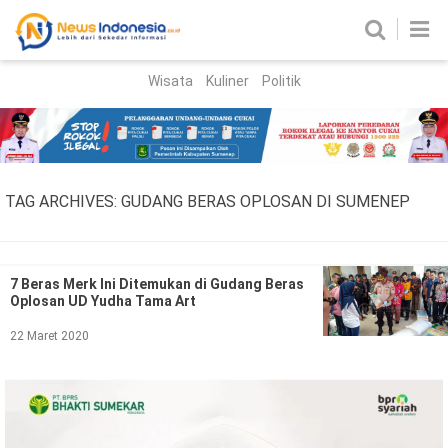
Wisata
Kuliner
Politik
HOME
Birokrasi
Parlemen
News
TAG ARCHIVES:
GUDANG BERAS OPLOSAN DI SUMENEP
News Madura
Regional
Nasional
7 Beras Merk Ini Ditemukan di Gudang Beras
Oplosan UD Yudha Tama Art
Peristiwa
22 Maret 2020
Hukum
Kriminal
Korupsi