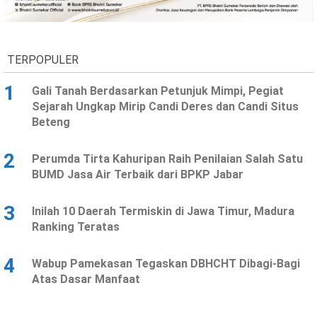
Ekonomi
Olahraga
Indeks
Birokrasi
TERPOPULER
1
Gali Tanah Berdasarkan Petunjuk Mimpi, Pegiat
Sejarah Ungkap Mirip Candi Deres dan Candi Situs
Beteng
2
Perumda Tirta Kahuripan Raih Penilaian Salah Satu
BUMD Jasa Air Terbaik dari BPKP Jabar
3
Inilah 10 Daerah Termiskin di Jawa Timur, Madura
©
Ranking Teratas
Copyright
2026
News
Indonesia
4
Wabup Pamekasan Tegaskan DBHCHT Dibagi-Bagi
.
Atas Dasar Manfaat
All
Right
Reserve