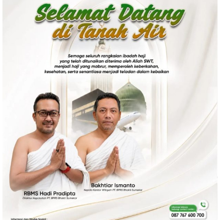
Politik
Gaya Hidup
Kesehatan
Kuliner
Otomotif
Iptek
Pendidikan
Ilmiah
Teknologi
SosBud
Sosial
Budaya
Wisata