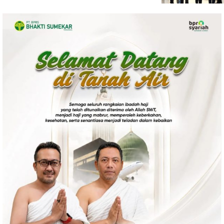
Politik
Gaya Hidup
Kesehatan
Kuliner
Otomotif
Iptek
Pendidikan
Ilmiah
Teknologi
SosBud
Sosial
Budaya
Wisata