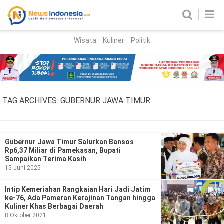
Wisata
Kuliner
Politik
HOME
Birokrasi
Parlemen
News
TAG ARCHIVES:
GUBERNUR JAWA TIMUR
News Madura
Regional
Nasional
Gubernur Jawa Timur Salurkan Bansos
Rp6,37 Miliar di Pamekasan, Bupati
Peristiwa
Sampaikan Terima Kasih
15 Juni 2025
Hukum
Kriminal
Intip Kemeriahan Rangkaian Hari Jadi Jatim
ke-76, Ada Pameran Kerajinan Tangan hingga
Korupsi
Kuliner Khas Berbagai Daerah
8 Oktober 2021