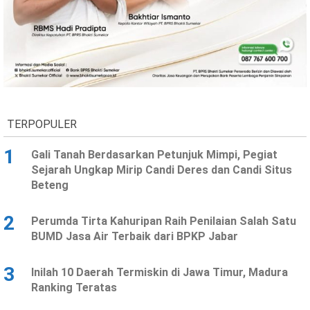
Ekonomi
Olahraga
Indeks
Birokrasi
TERPOPULER
1
Gali Tanah Berdasarkan Petunjuk Mimpi, Pegiat
Sejarah Ungkap Mirip Candi Deres dan Candi Situs
Beteng
©
2
Perumda Tirta Kahuripan Raih Penilaian Salah Satu
Copyright
2026
BUMD Jasa Air Terbaik dari BPKP Jabar
News
Indonesia
.
3
Inilah 10 Daerah Termiskin di Jawa Timur, Madura
All
Right
Ranking Teratas
Reserve