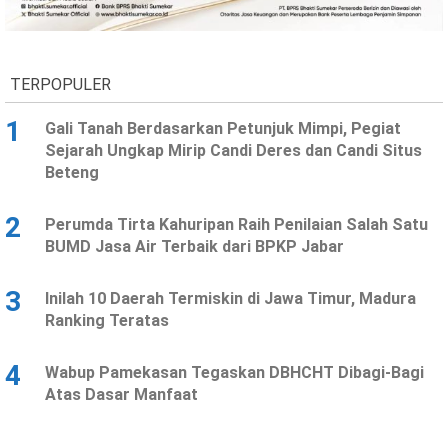
Ekonomi
Olahraga
Indeks
Birokrasi
TERPOPULER
1
Gali Tanah Berdasarkan Petunjuk Mimpi, Pegiat
Sejarah Ungkap Mirip Candi Deres dan Candi Situs
Beteng
2
Perumda Tirta Kahuripan Raih Penilaian Salah Satu
BUMD Jasa Air Terbaik dari BPKP Jabar
3
Inilah 10 Daerah Termiskin di Jawa Timur, Madura
©
Ranking Teratas
Copyright
2026
News
Indonesia
4
Wabup Pamekasan Tegaskan DBHCHT Dibagi-Bagi
.
Atas Dasar Manfaat
All
Right
Reserve