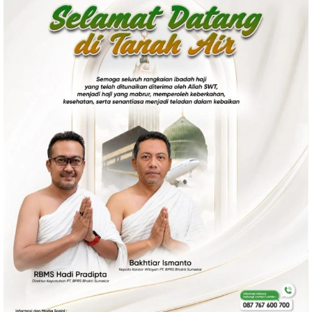
Politik
Gaya Hidup
Kesehatan
Kuliner
Otomotif
Iptek
Pendidikan
Ilmiah
Teknologi
SosBud
Sosial
Budaya
Wisata