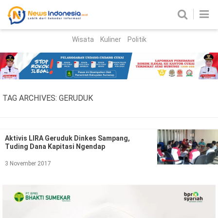
Wisata
Kuliner
Politik
HOME
Birokrasi
Parlemen
News
TAG ARCHIVES:
GERUDUK
News Madura
Regional
Nasional
Aktivis LIRA Geruduk Dinkes Sampang,
Tuding Dana Kapitasi Ngendap
Peristiwa
3 November 2017
Hukum
Kriminal
Korupsi