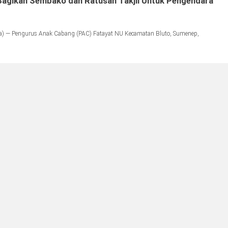
Bagikan Sembako dan Ratusan Takjil Untuk Pengendara
) — Pengurus Anak Cabang (PAC) Fatayat NU Kecamatan Bluto, Sumenep,