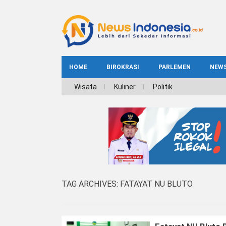
HOME
BIROKRASI
PARLEMEN
NEW
NE
Wisata
Kuliner
Politik
INDEKS
BIROKRASI
REG
NAS
TAG ARCHIVES:
FATAYAT NU BLUTO