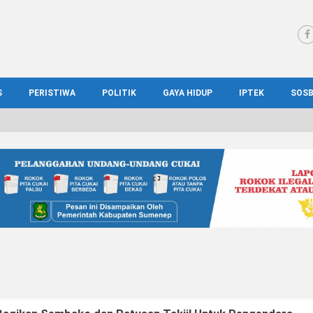
S
PERISTIWA
POLITIK
GAYA HIDUP
IPTEK
SOS
WS MADURA
HUKUM
KESEHATAN
PENDIDIKAN
SOS
IONAL
KRIMINAL
KULINER
ILMIAH
BUD
IONAL
KORUPSI
OTOMOTIF
TEKNOLOGI
WIS