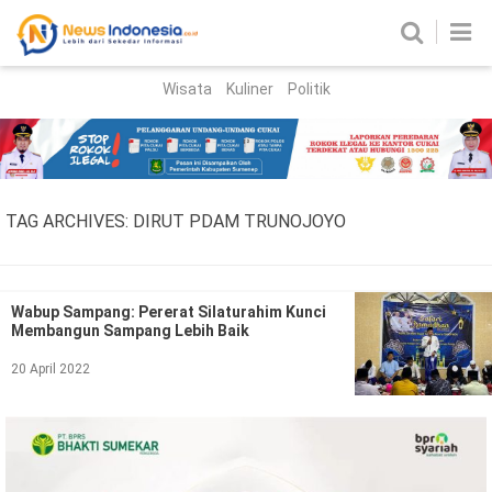
Wisata
Kuliner
Politik
HOME
Birokrasi
Parlemen
News
TAG ARCHIVES:
DIRUT PDAM TRUNOJOYO
News Madura
Regional
Nasional
Wabup Sampang: Pererat Silaturahim Kunci
Membangun Sampang Lebih Baik
Peristiwa
20 April 2022
Hukum
Kriminal
Korupsi