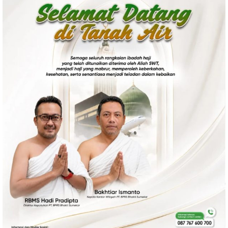
Politik
Gaya Hidup
Kesehatan
Kuliner
Otomotif
Iptek
Pendidikan
Ilmiah
Teknologi
SosBud
Sosial
Budaya
Wisata