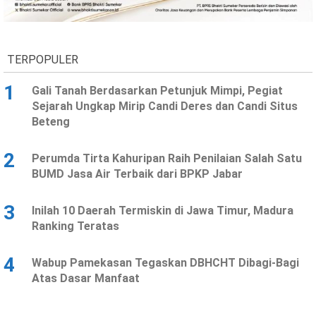
Ekonomi
Olahraga
Indeks
Birokrasi
TERPOPULER
1
Gali Tanah Berdasarkan Petunjuk Mimpi, Pegiat
Sejarah Ungkap Mirip Candi Deres dan Candi Situs
Beteng
2
Perumda Tirta Kahuripan Raih Penilaian Salah Satu
BUMD Jasa Air Terbaik dari BPKP Jabar
3
Inilah 10 Daerah Termiskin di Jawa Timur, Madura
©
Ranking Teratas
Copyright
2026
News
Indonesia
4
Wabup Pamekasan Tegaskan DBHCHT Dibagi-Bagi
.
Atas Dasar Manfaat
All
Right
Reserve