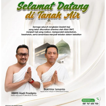
Politik
Gaya Hidup
Kesehatan
Kuliner
Otomotif
Iptek
Pendidikan
Ilmiah
Teknologi
SosBud
Sosial
Budaya
Wisata