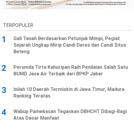
Ekonomi
Olahraga
Indeks
Birokrasi
TERPOPULER
1
Gali Tanah Berdasarkan Petunjuk Mimpi, Pegiat
Sejarah Ungkap Mirip Candi Deres dan Candi Situs
Beteng
2
Perumda Tirta Kahuripan Raih Penilaian Salah Satu
BUMD Jasa Air Terbaik dari BPKP Jabar
3
Inilah 10 Daerah Termiskin di Jawa Timur, Madura
©
Ranking Teratas
Copyright
2026
News
Indonesia
4
Wabup Pamekasan Tegaskan DBHCHT Dibagi-Bagi
.
Atas Dasar Manfaat
All
Right
Reserve