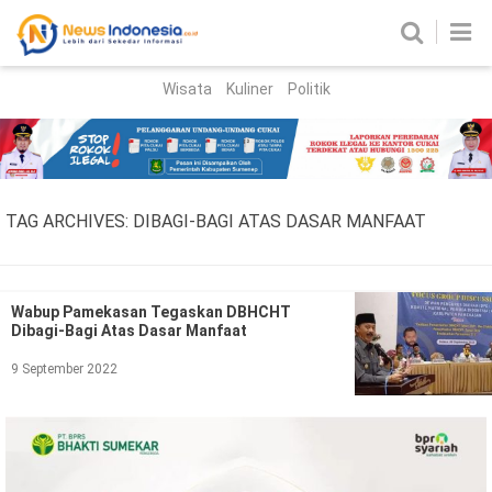
Wisata
Kuliner
Politik
HOME
Birokrasi
Parlemen
News
TAG ARCHIVES:
DIBAGI-BAGI ATAS DASAR MANFAAT
News Madura
Regional
Nasional
Wabup Pamekasan Tegaskan DBHCHT
Dibagi-Bagi Atas Dasar Manfaat
Peristiwa
9 September 2022
Hukum
Kriminal
Korupsi