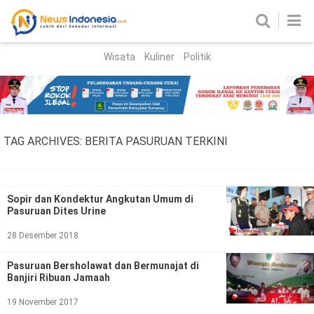
Wisata
Kuliner
Politik
HOME
Birokrasi
Parlemen
News
TAG ARCHIVES:
BERITA PASURUAN TERKINI
News Madura
Regional
Nasional
Sopir dan Kondektur Angkutan Umum di
Pasuruan Dites Urine
Peristiwa
28 Desember 2018
Hukum
Kriminal
Pasuruan Bersholawat dan Bermunajat di
Banjiri Ribuan Jamaah
Korupsi
19 November 2017