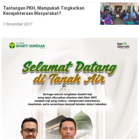
Politik
Tantangan PKH, Mampukah Tingkatkan
Kesejahteraan Masyarakat?
Gaya Hidup
1 November 2017
Kesehatan
Kuliner
Otomotif
Iptek
Pendidikan
Ilmiah
Teknologi
SosBud
Sosial
Budaya
Wisata