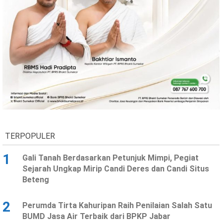
Ekonomi
Olahraga
Indeks
Birokrasi
TERPOPULER
©
1
Gali Tanah Berdasarkan Petunjuk Mimpi, Pegiat
Copyright
2026
Sejarah Ungkap Mirip Candi Deres dan Candi Situs
News
Beteng
Indonesia
.
All
Right
2
Perumda Tirta Kahuripan Raih Penilaian Salah Satu
Reserve
BUMD Jasa Air Terbaik dari BPKP Jabar