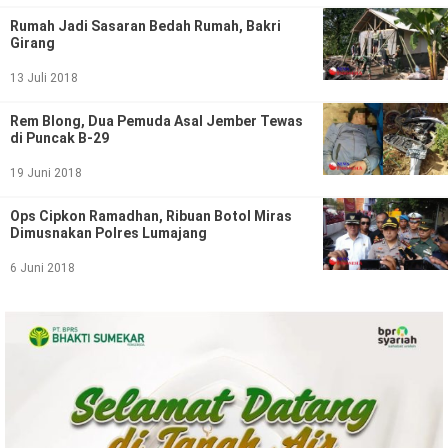
Politik
Rumah Jadi Sasaran Bedah Rumah, Bakri
Girang
Gaya Hidup
13 Juli 2018
Kesehatan
Kuliner
Rem Blong, Dua Pemuda Asal Jember Tewas
Otomotif
di Puncak B-29
19 Juni 2018
Iptek
Ops Cipkon Ramadhan, Ribuan Botol Miras
Pendidikan
Ilmiah
Dimusnakan Polres Lumajang
6 Juni 2018
Teknologi
SosBud
Sosial
Budaya
Wisata