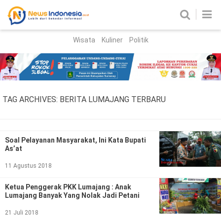
Wisata
Kuliner
Politik
HOME
Birokrasi
Parlemen
News
TAG ARCHIVES:
BERITA LUMAJANG TERBARU
News Madura
Regional
Nasional
Soal Pelayanan Masyarakat, Ini Kata Bupati
As’at
Peristiwa
11 Agustus 2018
Hukum
Kriminal
Ketua Penggerak PKK Lumajang : Anak
Lumajang Banyak Yang Nolak Jadi Petani
Korupsi
21 Juli 2018