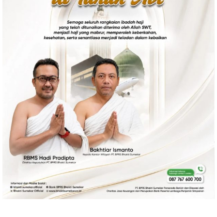
Ekonomi
Olahraga
Indeks
Birokrasi
©
Copyright
2026
News
Indonesia
.
All
Right
Reserve