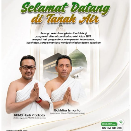
Politik
Gaya Hidup
Kesehatan
Kuliner
Otomotif
Iptek
Pendidikan
Ilmiah
Teknologi
SosBud
Sosial
Budaya
Wisata