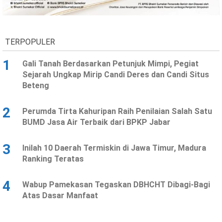
Ekonomi
Olahraga
Indeks
Birokrasi
TERPOPULER
1
Gali Tanah Berdasarkan Petunjuk Mimpi, Pegiat
Sejarah Ungkap Mirip Candi Deres dan Candi Situs
Beteng
2
Perumda Tirta Kahuripan Raih Penilaian Salah Satu
BUMD Jasa Air Terbaik dari BPKP Jabar
3
Inilah 10 Daerah Termiskin di Jawa Timur, Madura
©
Ranking Teratas
Copyright
2026
News
Indonesia
4
Wabup Pamekasan Tegaskan DBHCHT Dibagi-Bagi
.
Atas Dasar Manfaat
All
Right
Reserve