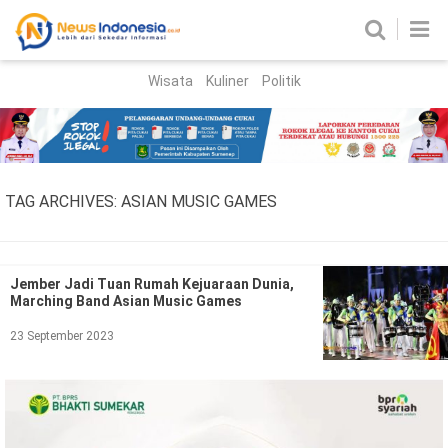
Wisata
Kuliner
Politik
HOME
Birokrasi
Parlemen
News
TAG ARCHIVES:
ASIAN MUSIC GAMES
News Madura
Regional
Nasional
Jember Jadi Tuan Rumah Kejuaraan Dunia,
Marching Band Asian Music Games
Peristiwa
23 September 2023
Hukum
Kriminal
Korupsi