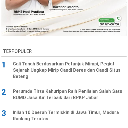
Ekonomi
Olahraga
Indeks
Birokrasi
TERPOPULER
1
Gali Tanah Berdasarkan Petunjuk Mimpi, Pegiat
Sejarah Ungkap Mirip Candi Deres dan Candi Situs
Beteng
©
2
Perumda Tirta Kahuripan Raih Penilaian Salah Satu
Copyright
2026
BUMD Jasa Air Terbaik dari BPKP Jabar
News
Indonesia
.
3
Inilah 10 Daerah Termiskin di Jawa Timur, Madura
All
Right
Ranking Teratas
Reserve