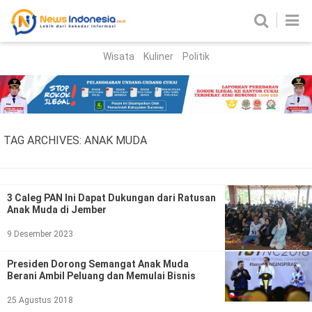
Wisata
Kuliner
Politik
HOME
Birokrasi
Parlemen
News
TAG ARCHIVES:
ANAK MUDA
News Madura
Regional
Nasional
3 Caleg PAN Ini Dapat Dukungan dari Ratusan
Anak Muda di Jember
Peristiwa
9 Desember 2023
Hukum
Kriminal
Presiden Dorong Semangat Anak Muda
Berani Ambil Peluang dan Memulai Bisnis
Korupsi
25 Agustus 2018