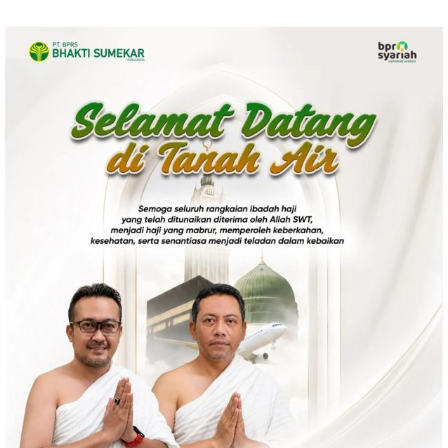
Politik
Gaya Hidup
Kesehatan
Kuliner
Otomotif
Iptek
Pendidikan
Ilmiah
Teknologi
SosBud
Sosial
Budaya
Wisata