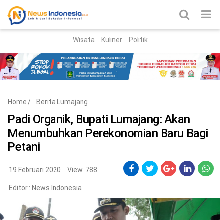
Wisata
Kuliner
Politik
HOME
Birokrasi
Parlemen
News
Home
/
Berita Lumajang
News Madura
Regional
Padi Organik, Bupati Lumajang: Akan
Menumbuhkan Perekonomian Baru Bagi
Nasional
Petani
Peristiwa
19 Februari 2020
View: 788
Hukum
Kriminal
Editor :
News Indonesia
Korupsi