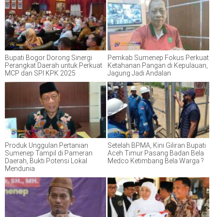
Bupati Bogor Dorong Sinergi
Pemkab Sumenep Fokus Perkuat
Perangkat Daerah untuk Perkuat
Ketahanan Pangan di Kepulauan,
MCP dan SPI KPK 2025
Jagung Jadi Andalan
Produk Unggulan Pertanian
Setelah BPMA, Kini Giliran Bupati
Sumenep Tampil di Pameran
Aceh Timur Pasang Badan Bela
Daerah, Bukti Potensi Lokal
Medco Ketimbang Bela Warga ?
Mendunia