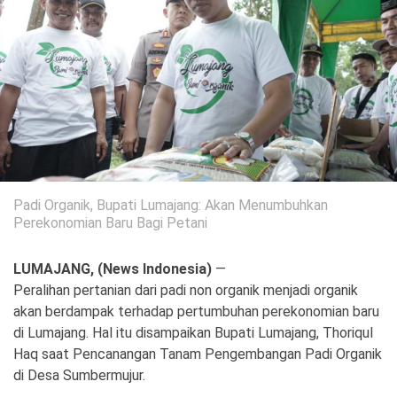
Politik
Gaya Hidup
Kesehatan
Kuliner
Otomotif
Iptek
Pendidikan
Ilmiah
Padi Organik, Bupati Lumajang: Akan Menumbuhkan
Perekonomian Baru Bagi Petani
Teknologi
LUMAJANG, (News Indonesia)
—
SosBud
Peralihan pertanian dari padi non organik menjadi organik
akan berdampak terhadap pertumbuhan perekonomian baru
Sosial
Budaya
di Lumajang. Hal itu disampaikan Bupati Lumajang, Thoriqul
Haq saat Pencanangan Tanam Pengembangan Padi Organik
Wisata
di Desa Sumbermujur.