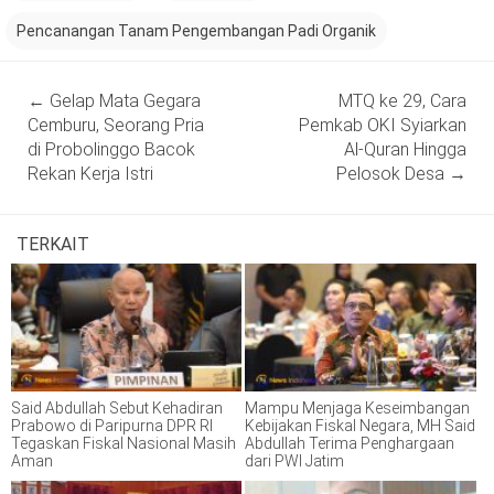
Pencanangan Tanam Pengembangan Padi Organik
Post
←
Gelap Mata Gegara
MTQ ke 29, Cara
navigation
Cemburu, Seorang Pria
Pemkab OKI Syiarkan
di Probolinggo Bacok
Al-Quran Hingga
Rekan Kerja Istri
Pelosok Desa
→
TERKAIT
Said Abdullah Sebut Kehadiran
Mampu Menjaga Keseimbangan
Prabowo di Paripurna DPR RI
Kebijakan Fiskal Negara, MH Said
Tegaskan Fiskal Nasional Masih
Abdullah Terima Penghargaan
Aman
dari PWI Jatim