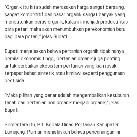
Ekonomi
Olahraga
“Organik itu kita sudah merasakan harga sangat bersaing,
sangat kompetitif dan pasar organik sangat banyak yang
Indeks
Birokrasi
menbutuhkan beras organik, kalau ini menjadi produktifitas
para petani maka akan menumbuhkan perekonomian baru
bagi para petani,” jelas Bupati.
Bupati menjelaskan bahwa pertanian organik tidak hanya
bernilai ekonomis tinggi, pertanian organik juga penting
untuk perbaikan ekosistem pertanian yang kian rusak
terpapar bahan sintetik atau kimiawi seperti penggunaan
pestisida.
“Maka pilihan yang benar adalah mengembalikan kesuburan
©
Copyright
tanah dari pertanian non organik menjadi organik,” jelas
2026
News
Bupati.
Indonesia
.
All
Sementara itu, Plt. Kepala Dinas Pertanian Kabupaten
Right
Reserve
Lumajang, Paiman menjelaskan bahwa pencanangan ini