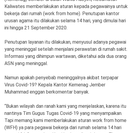
Ekonomi
Olahraga
Kaliwates memberlakukan aturan kepada pegawainya untuk
bekerja dari rumah (work from home). Penutupan kantor
Indeks
Birokrasi
urusan agama itu dilakukan selama 14 hari, yang dimulai hari
ini hingga 21 September 2020.
Penutupan layanan itu dilakukan, menyusul adanya pegawai
yang meninggal setelah menjalani perawatan di rumah sakit.
Informasi yang dihimpun wartawan, diketahui ada dua orang
ASN yang meninggal.
Namun apakah penyebab meninggalnya akibat terpapar
Virus Covid-19? Kepala Kantor Kemenag Jember
Muhammad enggan berkomentar banyak.
©
Copyright
2026
News
“Bukan wilayah dan ranah kami yang menjelaskan, karena itu
Indonesia
.
nantinya Tim Gugus Tugas Covid-19 yang menyampaikan.
All
Tapi memang kami memberlakukan aturan work from home
Right
Reserve
(WFH) ya para pegawai bekerja dari rumah selama 14 hari