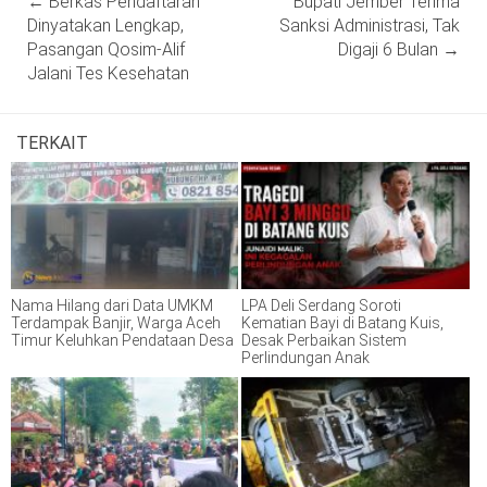
←
Berkas Pendaftaran
Bupati Jember Terima
navigation
Dinyatakan Lengkap,
Sanksi Administrasi, Tak
Pasangan Qosim-Alif
Digaji 6 Bulan
→
Jalani Tes Kesehatan
TERKAIT
Nama Hilang dari Data UMKM
LPA Deli Serdang Soroti
Terdampak Banjir, Warga Aceh
Kematian Bayi di Batang Kuis,
Timur Keluhkan Pendataan Desa
Desak Perbaikan Sistem
Perlindungan Anak