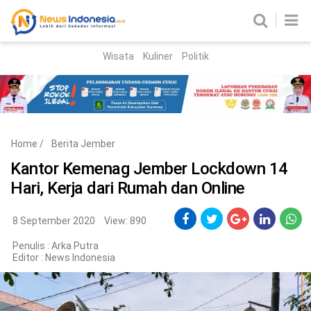
Wisata
Kuliner
Politik
HOME
Birokrasi
Parlemen
News
Home
/
Berita Jember
News Madura
Regional
Kantor Kemenag Jember Lockdown 14
Hari, Kerja dari Rumah dan Online
Nasional
Peristiwa
8 September 2020
View: 890
Penulis : Arka Putra
Hukum
Kriminal
Editor :
News Indonesia
Korupsi