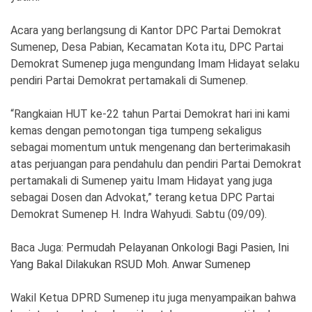
Ekonomi
Olahraga
Acara yang berlangsung di Kantor DPC Partai Demokrat
Indeks
Birokrasi
Sumenep, Desa Pabian, Kecamatan Kota itu, DPC Partai
Demokrat Sumenep juga mengundang Imam Hidayat selaku
pendiri Partai Demokrat pertamakali di Sumenep.
“Rangkaian HUT ke-22 tahun Partai Demokrat hari ini kami
kemas dengan pemotongan tiga tumpeng sekaligus
sebagai momentum untuk mengenang dan berterimakasih
atas perjuangan para pendahulu dan pendiri Partai Demokrat
pertamakali di Sumenep yaitu Imam Hidayat yang juga
sebagai Dosen dan Advokat,” terang ketua DPC Partai
Demokrat Sumenep H. Indra Wahyudi. Sabtu (09/09).
©
Copyright
2026
News
Baca Juga:
Permudah Pelayanan Onkologi Bagi Pasien, Ini
Indonesia
Yang Bakal Dilakukan RSUD Moh. Anwar Sumenep
.
All
Right
Reserve
Wakil Ketua DPRD Sumenep itu juga menyampaikan bahwa