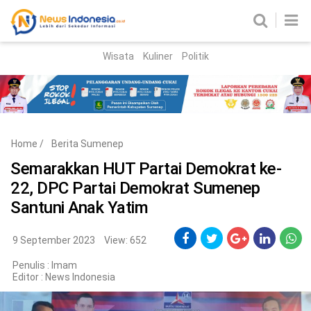
Wisata
Kuliner
Politik
HOME
Birokrasi
Parlemen
News
Home
/
Berita Sumenep
News Madura
Regional
Semarakkan HUT Partai Demokrat ke-
22, DPC Partai Demokrat Sumenep
Nasional
Santuni Anak Yatim
Peristiwa
9 September 2023
View: 652
Hukum
Kriminal
Penulis : Imam
Editor :
News Indonesia
Korupsi