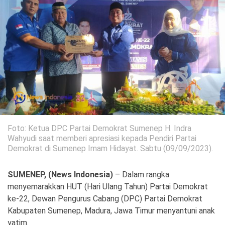
Politik
Gaya Hidup
Kesehatan
Kuliner
Otomotif
Iptek
Pendidikan
Ilmiah
Foto: Ketua DPC Partai Demokrat Sumenep H. Indra
Teknologi
Wahyudi saat memberi apresiasi kepada Pendiri Partai
Demokrat di Sumenep Imam Hidayat. Sabtu (09/09/2023).
SosBud
SUMENEP, (News Indonesia)
– Dalam rangka
Sosial
Budaya
menyemarakkan HUT (Hari Ulang Tahun) Partai Demokrat
ke-22, Dewan Pengurus Cabang (DPC) Partai Demokrat
Wisata
Kabupaten Sumenep, Madura, Jawa Timur menyantuni anak
yatim.