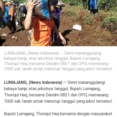
Politik
Gaya Hidup
Kesehatan
Kuliner
Otomotif
Iptek
LUMAJANG, (News Indonesia) -- Demi mananggulangi
bahaya banjir, atas jebolnya tanggul, Bupati Lumajang,
Pendidikan
Ilmiah
Thoriqul Haq, bersama Dandim 0821 dan OPD, memasang
1000 sak tanah untuk menutup tanggul yang jebol tersebut.
Teknologi
LUMAJANG, (News Indonesia)
— Demi mananggulangi
SosBud
bahaya banjir, atas jebolnya tanggul, Bupati Lumajang,
Thoriqul Haq, bersama Dandim 0821 dan OPD, memasang
Sosial
Budaya
1000 sak tanah untuk menutup tanggul yang jebol tersebut.
Wisata
Bupati Lumajang, Thoriqul Haq bersama dengan masyarakat