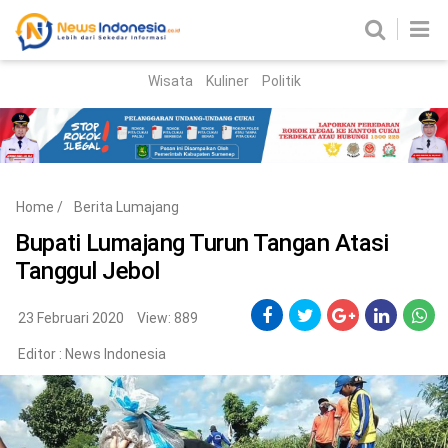
Wisata
Kuliner
Politik
HOME
Birokrasi
Parlemen
News
Home
/
Berita Lumajang
News Madura
Regional
Bupati Lumajang Turun Tangan Atasi
Tanggul Jebol
Nasional
Peristiwa
23 Februari 2020
View: 889
Editor :
News Indonesia
Hukum
Kriminal
Korupsi