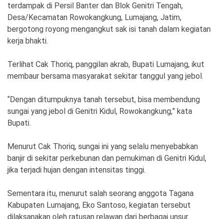
Ekonomi
Olahraga
terdampak di Persil Banter dan Blok Genitri Tengah,
Desa/Kecamatan Rowokangkung, Lumajang, Jatim,
Indeks
Birokrasi
bergotong royong mengangkut sak isi tanah dalam kegiatan
kerja bhakti.
Terlihat Cak Thoriq, panggilan akrab, Bupati Lumajang, ikut
membaur bersama masyarakat sekitar tanggul yang jebol.
“Dengan ditumpuknya tanah tersebut, bisa membendung
sungai yang jebol di Genitri Kidul, Rowokangkung,” kata
Bupati.
Menurut Cak Thoriq, sungai ini yang selalu menyebabkan
©
banjir di sekitar perkebunan dan pemukiman di Genitri Kidul,
Copyright
2026
jika terjadi hujan dengan intensitas tinggi.
News
Indonesia
.
Sementara itu, menurut salah seorang anggota Tagana
All
Right
Kabupaten Lumajang, Eko Santoso, kegiatan tersebut
Reserve
dilaksanakan oleh ratusan relawan dari berbagai unsur.