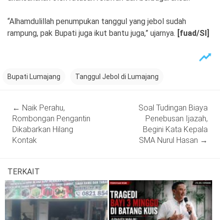
“Alhamdulillah penumpukan tanggul yang jebol sudah
rampung, pak Bupati juga ikut bantu juga,” ujarnya.
[fuad/SI]
Bupati Lumajang
Tanggul Jebol di Lumajang
Post
←
Naik Perahu,
Soal Tudingan Biaya
navigation
Rombongan Pengantin
Penebusan Ijazah,
Dikabarkan Hilang
Begini Kata Kepala
Kontak
SMA Nurul Hasan
→
TERKAIT