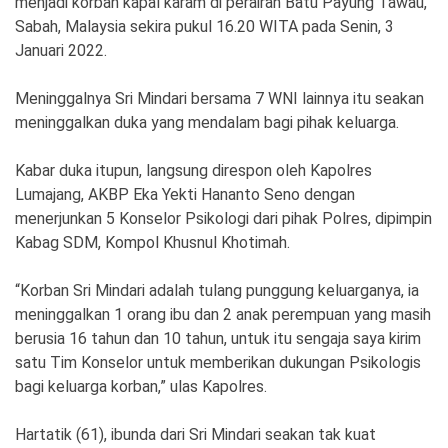
menjadi korban kapal karam di perairan Batu Payung Tawau,
Ekonomi
Olahraga
Sabah, Malaysia sekira pukul 16.20 WITA pada Senin, 3
Januari 2022.
Indeks
Birokrasi
Meninggalnya Sri Mindari bersama 7 WNI lainnya itu seakan
meninggalkan duka yang mendalam bagi pihak keluarga.
Kabar duka itupun, langsung direspon oleh Kapolres
Lumajang, AKBP Eka Yekti Hananto Seno dengan
menerjunkan 5 Konselor Psikologi dari pihak Polres, dipimpin
Kabag SDM, Kompol Khusnul Khotimah.
“Korban Sri Mindari adalah tulang punggung keluarganya, ia
©
meninggalkan 1 orang ibu dan 2 anak perempuan yang masih
Copyright
berusia 16 tahun dan 10 tahun, untuk itu sengaja saya kirim
2026
News
satu Tim Konselor untuk memberikan dukungan Psikologis
Indonesia
.
bagi keluarga korban,” ulas Kapolres.
All
Right
Reserve
Hartatik (61), ibunda dari Sri Mindari seakan tak kuat