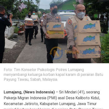
Politik
Gaya Hidup
Kesehatan
Kuliner
Otomotif
Iptek
Pendidikan
Ilmiah
Teknologi
Foto: Tim Konselor Psikologis Polres Lumajang
menyambangi keluarga korban kapal karam di perairan Batu
SosBud
Payung Tawau, Sabah, Malaysia.
Sosial
Budaya
Lumajang, (News Indonesia)
– Sri Mindari (41), seorang
Pekerja Migran Indonesia (PMI) asal Desa Kaliboto Kidul,
Wisata
Kecamatan Jatiroto, Kabupaten Lumajang, Jawa Timur