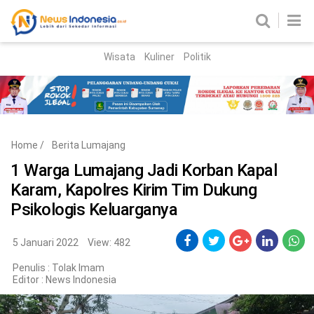
Wisata
Kuliner
Politik
HOME
Birokrasi
Parlemen
News
Home
/
Berita Lumajang
News Madura
Regional
1 Warga Lumajang Jadi Korban Kapal
Karam, Kapolres Kirim Tim Dukung
Nasional
Psikologis Keluarganya
Peristiwa
5 Januari 2022
View: 482
Hukum
Kriminal
Penulis : Tolak Imam
Editor :
News Indonesia
Korupsi