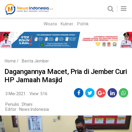
Wisata
Kuliner
Politik
HOME
Birokrasi
Parlemen
News
Home
/
Berita Jember
News Madura
Regional
Dagangannya Macet, Pria di Jember Curi
HP Jamaah Masjid
Nasional
Peristiwa
3 Mei 2021
View: 516
Penulis : Dhani
Hukum
Kriminal
Editor :
News Indonesia
Korupsi