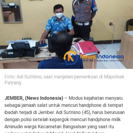
Politik
Gaya Hidup
Kesehatan
Kuliner
Otomotif
Iptek
Pendidikan
Ilmiah
Foto: Adi Sutrisno, saat menjalani pemeriksan di Mapolsek
Teknologi
Patrang.
SosBud
JEMBER, (News Indonesia)
– Modus kejahatan menyaru
sebagai jamaah salat untuk mencuri handphone di tempat
Sosial
Budaya
ibadah terjadi di Jember. Adi Sutrisno (45), harus berurusan
dengan polisi setelah kepergok mencuri handphone milik
Wisata
Aminudin warga Kecamatan Bangsalsari yang saat itu