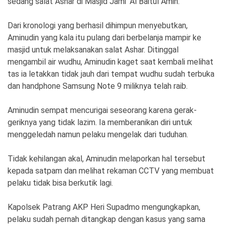
sedang salat Ashar di Masjid Jami’ Al Baitul Amin.
Ekonomi
Olahraga
Dari kronologi yang berhasil dihimpun menyebutkan,
Indeks
Birokrasi
Aminudin yang kala itu pulang dari berbelanja mampir ke
masjid untuk melaksanakan salat Ashar. Ditinggal
mengambil air wudhu, Aminudin kaget saat kembali melihat
tas ia letakkan tidak jauh dari tempat wudhu sudah terbuka
dan handphone Samsung Note 9 miliknya telah raib.
Aminudin sempat mencurigai seseorang karena gerak-
geriknya yang tidak lazim. Ia memberanikan diri untuk
menggeledah namun pelaku mengelak dari tuduhan.
©
Tidak kehilangan akal, Aminudin melaporkan hal tersebut
Copyright
kepada satpam dan melihat rekaman CCTV yang membuat
2026
News
pelaku tidak bisa berkutik lagi.
Indonesia
.
All
Right
Kapolsek Patrang AKP Heri Supadmo mengungkapkan,
Reserve
pelaku sudah pernah ditangkap dengan kasus yang sama