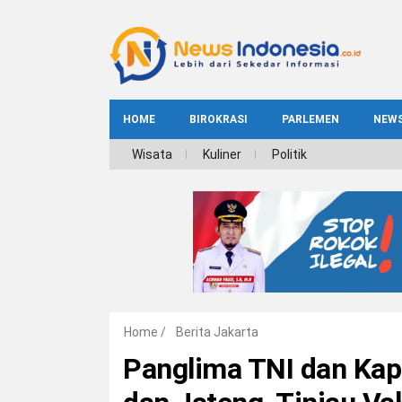
HOME
BIROKRASI
PARLEMEN
NEW
NE
Wisata
Kuliner
Politik
INDEKS
BIROKRASI
REG
NAS
Home
/
Berita Jakarta
Panglima TNI dan Kapol