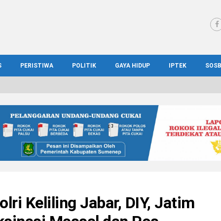
S
PERISTIWA
POLITIK
GAYA HIDUP
IPTEK
SOS
WS MADURA
HUKUM
KESEHATAN
PENDIDIKAN
SOS
IONAL
KRIMINAL
KULINER
ILMIAH
BUD
IONAL
KORUPSI
OTOMOTIF
TEKNOLOGI
WIS
ri Keliling Jabar, DIY, Jatim