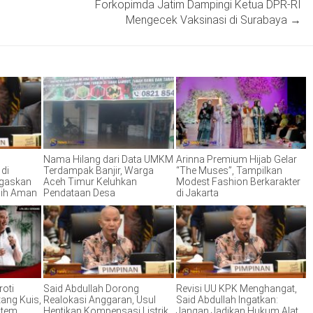
Forkopimda Jatim Dampingi Ketua DPR-RI
Mengecek Vaksinasi di Surabaya
→
Nama Hilang dari Data UMKM
Arinna Premium Hijab Gelar
di
Terdampak Banjir, Warga
“The Muses”, Tampilkan
egaskan
Aceh Timur Keluhkan
Modest Fashion Berkarakter
sih Aman
Pendataan Desa
di Jakarta
roti
Said Abdullah Dorong
Revisi UU KPK Menghangat,
tang Kuis,
Realokasi Anggaran, Usul
Said Abdullah Ingatkan:
stem
Hentikan Kompensasi Listrik
Jangan Jadikan Hukum Alat