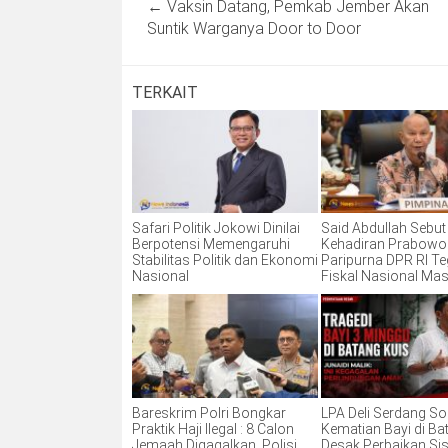
←
Vaksin Datang, Pemkab Jember Akan
navigation
Suntik Warganya Door to Door
TERKAIT
Safari Politik Jokowi Dinilai
Said Abdullah Sebut
Berpotensi Memengaruhi
Kehadiran Prabowo 
Stabilitas Politik dan Ekonomi
Paripurna DPR RI T
Nasional
Fiskal Nasional Ma
Bareskrim Polri Bongkar
LPA Deli Serdang So
Praktik Haji Ilegal : 8 Calon
Kematian Bayi di Ba
Jemaah Digagalkan, Polisi
Desak Perbaikan Si