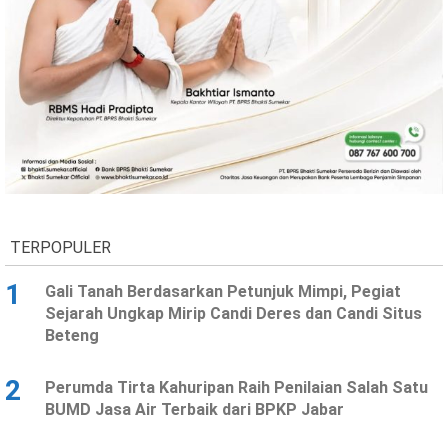
Ekonomi
Olahraga
Indeks
Birokrasi
TERPOPULER
1
Gali Tanah Berdasarkan Petunjuk Mimpi, Pegiat
©
Sejarah Ungkap Mirip Candi Deres dan Candi Situs
Copyright
Beteng
2026
News
Indonesia
.
2
Perumda Tirta Kahuripan Raih Penilaian Salah Satu
All
Right
BUMD Jasa Air Terbaik dari BPKP Jabar
Reserve