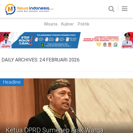
Wisata
Kuliner
Politik
HOME
Birokrasi
Parlemen
News
DAILY ARCHIVES:
24 FEBRUARI 2026
News Madura
Regional
Nasional
Headline
Peristiwa
Hukum
Kriminal
Korupsi
Ketua DPRD Sumenep Ajak Warga