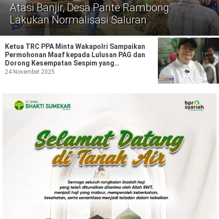
Politik
Atasi Banjir, Desa Pante Rambong
Lakukan Normalisasi Saluran
Gaya Hidup
Kesehatan
Kuliner
Ketua TRC PPA Minta Wakapolri Sampaikan
Permohonan Maaf kepada Lulusan PAG dan
Dorong Kesempatan Sespim yang
Otomotif
Transparan
24 November 2025
Iptek
Pendidikan
Ilmiah
Teknologi
SosBud
Sosial
Budaya
Wisata