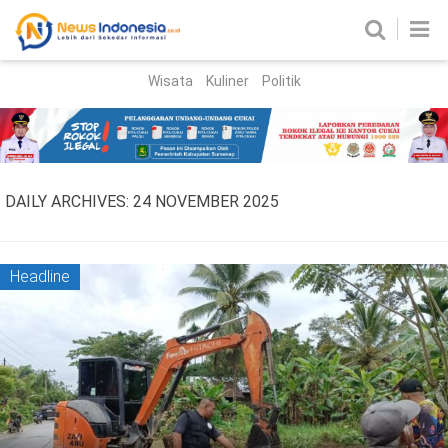
Wisata
Kuliner
Politik
HOME
Birokrasi
Parlemen
News
DAILY ARCHIVES:
24 NOVEMBER 2025
News Madura
Regional
Nasional
Headline
Peristiwa
Hukum
Kriminal
Korupsi