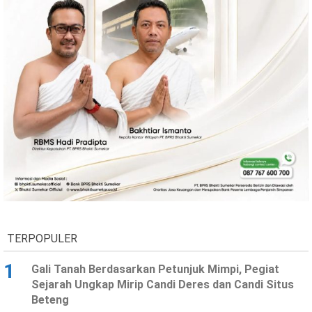
Ekonomi
Olahraga
Indeks
Birokrasi
©
Copyright
2026
TERPOPULER
News
Indonesia
.
1
Gali Tanah Berdasarkan Petunjuk Mimpi, Pegiat
All
Sejarah Ungkap Mirip Candi Deres dan Candi Situs
Right
Reserve
Beteng