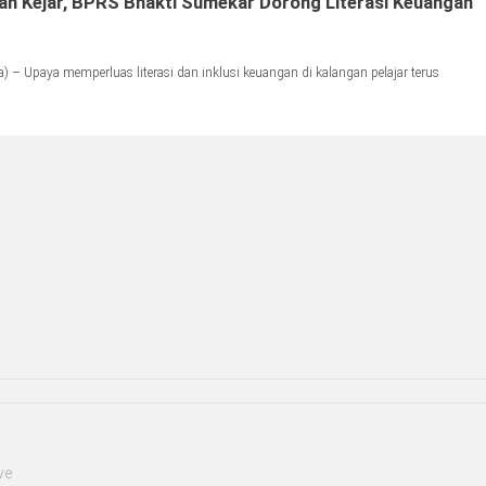
n Kejar, BPRS Bhakti Sumekar Dorong Literasi Keuangan
 – Upaya memperluas literasi dan inklusi keuangan di kalangan pelajar terus
ve