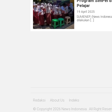
Program SimPel da
Pelajar
19 April 2025
SUMENEP, (News Indonesia)
dilakukan […]
Redaksi
About Us
Indeks
© Copyright 2026 News Indonesia . All Right Reser