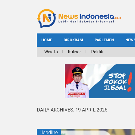
HOME
BIROKRASI
PARLEMEN
NEW
NE
Wisata
Kuliner
Politik
INDEKS
BIROKRASI
REG
NAS
DAILY ARCHIVES:
19 APRIL 2025
Headline