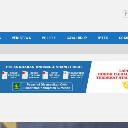
S
PERISTIWA
POLITIK
GAYA HIDUP
IPTEK
SOS
WS MADURA
HUKUM
KESEHATAN
PENDIDIKAN
SOS
IONAL
KRIMINAL
KULINER
ILMIAH
BUD
IONAL
KORUPSI
OTOMOTIF
TEKNOLOGI
WIS