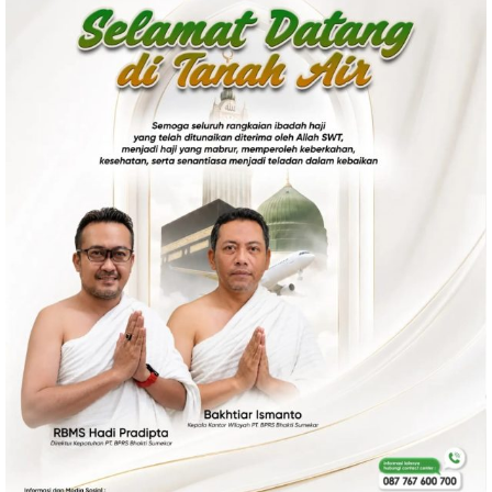
Ekonomi
Olahraga
Indeks
Birokrasi
©
Copyright
2026
News
Indonesia
.
All
Right
Reserve