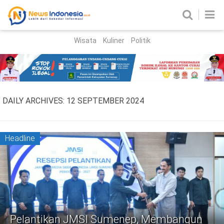
Wisata
Kuliner
Politik
HOME
Birokrasi
Parlemen
News
DAILY ARCHIVES:
12 SEPTEMBER 2024
News Madura
Regional
Nasional
Headline
Peristiwa
Hukum
Kriminal
Korupsi
Pelantikan JMSI Sumenep, Membangun