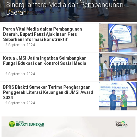
Politik
Sinergi antara Media dan Pembangunan
Daerah
Gaya Hidup
Kesehatan
Kuliner
Peran Vital Media dalam Pembangunan
Daerah, Bupati Fauzi Ajak Insan Pers
Sebarkan Informasi konstruktif
Otomotif
12 September 2024
Iptek
Ketua JMSI Jatim Ingatkan Seimbangkan
Fungsi Edukasi dan Kontrol Sosial Media
Pendidikan
Ilmiah
12 September 2024
Teknologi
BPRS Bhakti Sumekar Terima Penghargaan
Penggerak Literasi Keuangan di JMSI Award
SosBud
2024
12 September 2024
Sosial
Budaya
Wisata