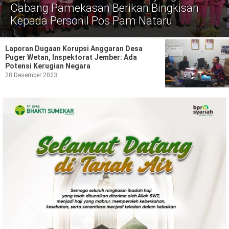
Politik
Cabang Pamekasan Berikan Bingkisan
Kepada Personil Pos Pam Nataru
Gaya Hidup
Kesehatan
Kuliner
Laporan Dugaan Korupsi Anggaran Desa
Puger Wetan, Inspektorat Jember: Ada
Potensi Kerugian Negara
Otomotif
28 Desember 2023
Iptek
Pendidikan
Ilmiah
Teknologi
SosBud
Sosial
Budaya
Wisata