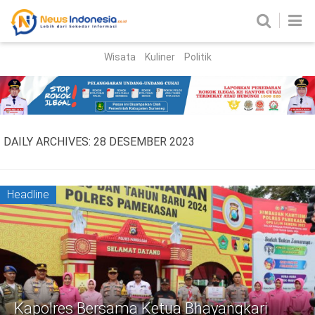
Wisata
Kuliner
Politik
HOME
Birokrasi
Parlemen
News
DAILY ARCHIVES:
28 DESEMBER 2023
News Madura
Regional
Nasional
Headline
Peristiwa
Hukum
Kriminal
Korupsi
Kapolres Bersama Ketua Bhayangkari