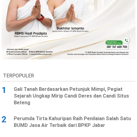
Ekonomi
Olahraga
Indeks
Birokrasi
TERPOPULER
1
Gali Tanah Berdasarkan Petunjuk Mimpi, Pegiat
©
Sejarah Ungkap Mirip Candi Deres dan Candi Situs
Copyright
Beteng
2026
News
Indonesia
.
2
Perumda Tirta Kahuripan Raih Penilaian Salah Satu
All
Right
BUMD Jasa Air Terbaik dari BPKP Jabar
Reserve