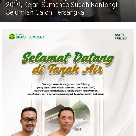
Politik
2019, Kejari Sumenep Sudah Kantongi
Sejumlah Calon Tersangka
Gaya Hidup
Kesehatan
Kuliner
Otomotif
Iptek
Pendidikan
Ilmiah
Teknologi
SosBud
Sosial
Budaya
Wisata