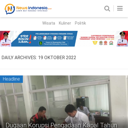
Wisata
Kuliner
Politik
HOME
Birokrasi
Parlemen
News
DAILY ARCHIVES:
19 OKTOBER 2022
News Madura
Regional
Nasional
Headline
Peristiwa
Hukum
Kriminal
Korupsi
Dugaan Korupsi Pengadaan Kapal Tahun