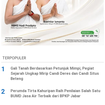
Ekonomi
Olahraga
Indeks
Birokrasi
TERPOPULER
1
Gali Tanah Berdasarkan Petunjuk Mimpi, Pegiat
©
Sejarah Ungkap Mirip Candi Deres dan Candi Situs
Copyright
Beteng
2026
News
Indonesia
.
2
Perumda Tirta Kahuripan Raih Penilaian Salah Satu
All
Right
BUMD Jasa Air Terbaik dari BPKP Jabar
Reserve