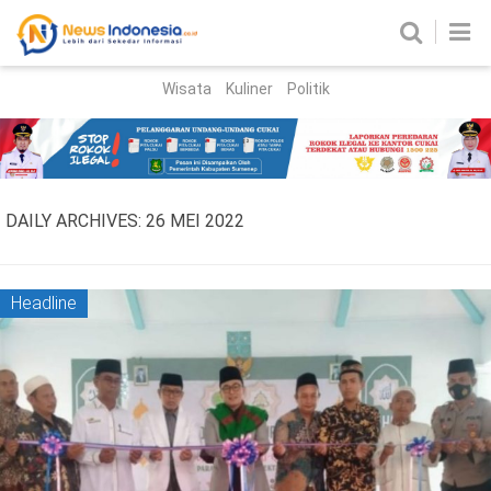
Wisata
Kuliner
Politik
HOME
Birokrasi
Parlemen
News
DAILY ARCHIVES:
26 MEI 2022
News Madura
Regional
Nasional
Headline
Peristiwa
Hukum
Kriminal
Korupsi