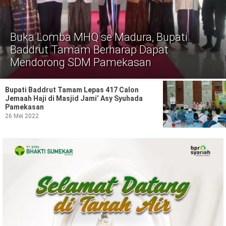
Politik
Gaya Hidup
Buka Lomba MHQ se Madura, Bupati
Kesehatan
Kuliner
Baddrut Tamam Berharap Dapat
Mendorong SDM Pamekasan
Otomotif
Bupati Baddrut Tamam Lepas 417 Calon
Iptek
Jemaah Haji di Masjid Jami’ Asy Syuhada
Pamekasan
Pendidikan
Ilmiah
26 Mei 2022
Teknologi
SosBud
Sosial
Budaya
Wisata