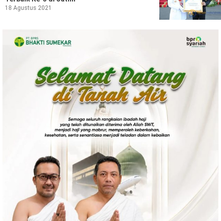
Ekonomi
Olahraga
18 Agustus 2021
Indeks
Birokrasi
©
Copyright
2026
News
Indonesia
.
All
Right
Reserve