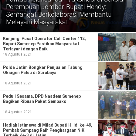
Politik
Perempuan Jember, Bupati Hendy:
Semangat Berkolaborasi Membantu
Gaya Hidup
Melayani Masyarakat
Kesehatan
Kuliner
Kunjungi Pusat Operator Call Center 112,
Otomotif
Bupati Sumenep Pastikan Masyarakat
Terlayani dengan Baik
18 Agustus 2021
Iptek
Polda Jatim Bongkar Penjualan Tabung
Pendidikan
Ilmiah
Oksigen Palsu di Surabaya
Teknologi
18 Agustus 2021
Peduli Sesama, DPD Nasdem Sumenep
SosBud
Bagikan Ribuan Paket Sembako
Sosial
Budaya
18 Agustus 2021
Wisata
Hadiah Istimewa di Milad Bupati H. Idi ke-49,
Pemkab Sampang Raih Penghargaan NIK
Terbaik Ke-3 di Jatim