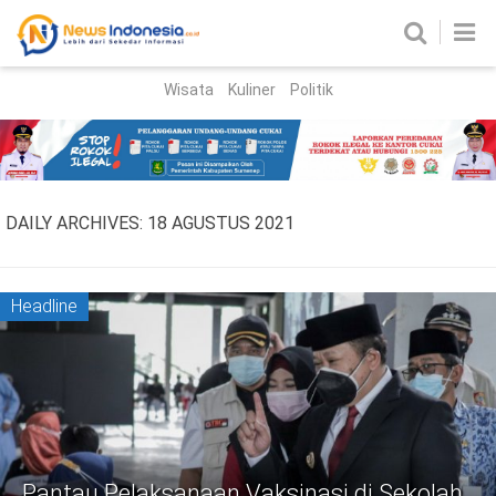
Wisata
Kuliner
Politik
HOME
Birokrasi
Parlemen
News
DAILY ARCHIVES:
18 AGUSTUS 2021
News Madura
Regional
Nasional
Headline
Peristiwa
Hukum
Kriminal
Korupsi
Pantau Pelaksanaan Vaksinasi di Sekolah