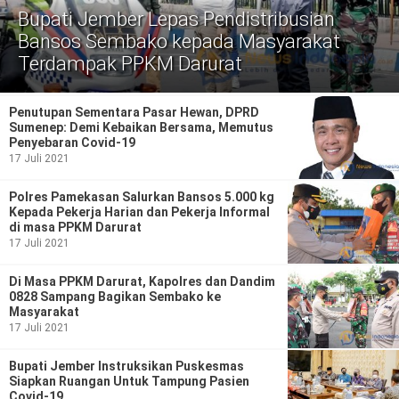
Politik
Bupati Jember Lepas Pendistribusian
Bansos Sembako kepada Masyarakat
Gaya Hidup
Terdampak PPKM Darurat
Kesehatan
Kuliner
Penutupan Sementara Pasar Hewan, DPRD
Otomotif
Sumenep: Demi Kebaikan Bersama, Memutus
Penyebaran Covid-19
17 Juli 2021
Iptek
Polres Pamekasan Salurkan Bansos 5.000 kg
Pendidikan
Ilmiah
Kepada Pekerja Harian dan Pekerja Informal
di masa PPKM Darurat
Teknologi
17 Juli 2021
Di Masa PPKM Darurat, Kapolres dan Dandim
SosBud
0828 Sampang Bagikan Sembako ke
Masyarakat
Sosial
Budaya
17 Juli 2021
Wisata
Bupati Jember Instruksikan Puskesmas
Siapkan Ruangan Untuk Tampung Pasien
Covid-19