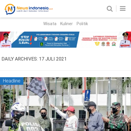
Wisata
Kuliner
Politik
HOME
Birokrasi
Parlemen
News
DAILY ARCHIVES:
17 JULI 2021
News Madura
Regional
Nasional
Headline
Peristiwa
Hukum
Kriminal
Korupsi