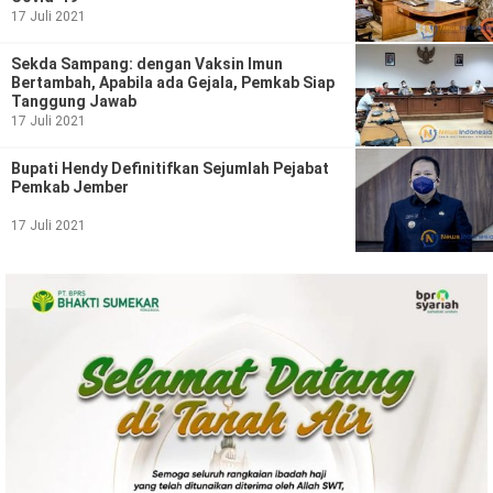
Ekonomi
Olahraga
17 Juli 2021
Indeks
Birokrasi
Sekda Sampang: dengan Vaksin Imun
Bertambah, Apabila ada Gejala, Pemkab Siap
Tanggung Jawab
17 Juli 2021
Bupati Hendy Definitifkan Sejumlah Pejabat
Pemkab Jember
17 Juli 2021
©
Copyright
2026
News
Indonesia
.
All
Right
Reserve