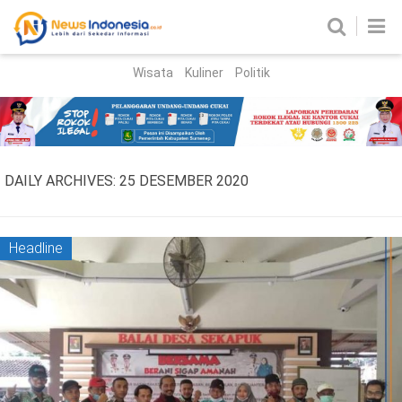
Wisata
Kuliner
Politik
HOME
Birokrasi
Parlemen
News
DAILY ARCHIVES:
25 DESEMBER 2020
News Madura
Regional
Nasional
Headline
Peristiwa
Hukum
Kriminal
Korupsi