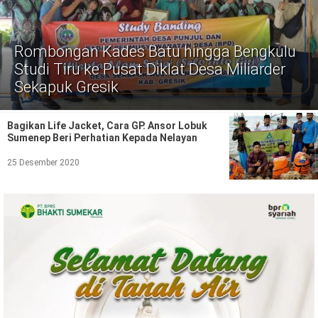
Politik
Gaya Hidup
Rombongan Kades Batu hingga Bengkulu
Kesehatan
Kuliner
Studi Tiru ke Pusat Diklat Desa Miliarder
Sekapuk Gresik
Otomotif
Bagikan Life Jacket, Cara GP. Ansor Lobuk
Iptek
Sumenep Beri Perhatian Kepada Nelayan
Pendidikan
Ilmiah
25 Desember 2020
Teknologi
SosBud
Sosial
Budaya
Wisata