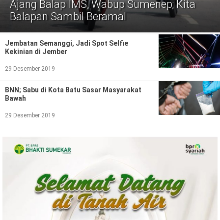
Politik
Ajang Balap IMS, Wabup Sumenep; Kita
Balapan Sambil Beramal
Gaya Hidup
Jembatan Semanggi, Jadi Spot Selfie
Kesehatan
Kuliner
Kekinian di Jember
Otomotif
29 Desember 2019
BNN; Sabu di Kota Batu Sasar Masyarakat
Iptek
Bawah
Pendidikan
Ilmiah
29 Desember 2019
Teknologi
SosBud
Sosial
Budaya
Wisata