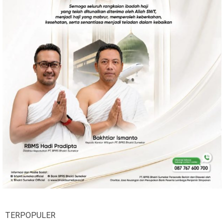
Ekonomi
Olahraga
Indeks
Birokrasi
©
Copyright
2026
News
Indonesia
.
All
Right
Reserve
TERPOPULER