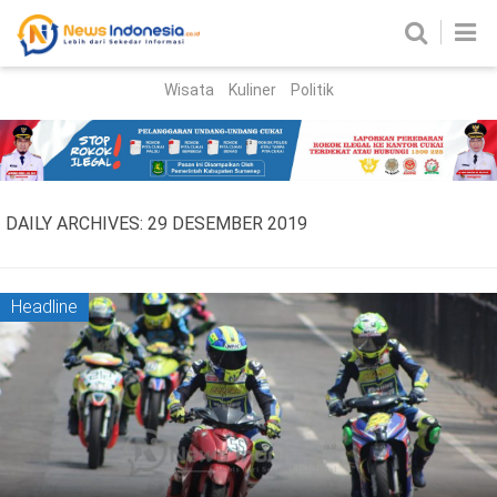
Wisata
Kuliner
Politik
HOME
Birokrasi
Parlemen
News
DAILY ARCHIVES:
29 DESEMBER 2019
News Madura
Regional
Nasional
Headline
Peristiwa
Hukum
Kriminal
Korupsi