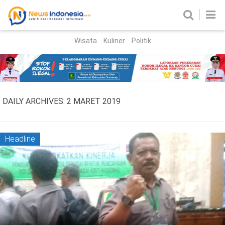
Wisata
Kuliner
Politik
HOME
Birokrasi
Parlemen
News
DAILY ARCHIVES:
2 MARET 2019
News Madura
Regional
Nasional
Headline
Peristiwa
Hukum
Kriminal
Korupsi