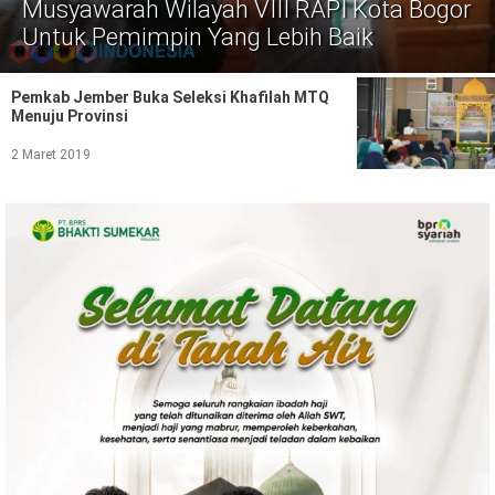
Politik
Musyawarah Wilayah VIII RAPI Kota Bogor
Untuk Pemimpin Yang Lebih Baik
Gaya Hidup
Pemkab Jember Buka Seleksi Khafilah MTQ
Kesehatan
Kuliner
Menuju Provinsi
Otomotif
2 Maret 2019
Iptek
Pendidikan
Ilmiah
Teknologi
SosBud
Sosial
Budaya
Wisata