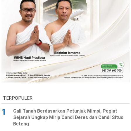
Ekonomi
Olahraga
Indeks
Birokrasi
©
Copyright
TERPOPULER
2026
News
Indonesia
1
Gali Tanah Berdasarkan Petunjuk Mimpi, Pegiat
.
All
Sejarah Ungkap Mirip Candi Deres dan Candi Situs
Right
Reserve
Beteng