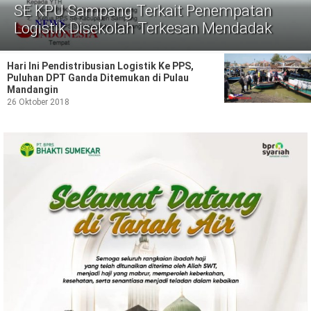
Politik
SE KPU Sampang Terkait Penempatan
Logistik Disekolah Terkesan Mendadak
Gaya Hidup
Kesehatan
Kuliner
Hari Ini Pendistribusian Logistik Ke PPS,
Puluhan DPT Ganda Ditemukan di Pulau
Mandangin
Otomotif
26 Oktober 2018
Iptek
Pendidikan
Ilmiah
Teknologi
SosBud
Sosial
Budaya
Wisata