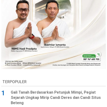
Ekonomi
Olahraga
Indeks
Birokrasi
©
Copyright
2026
TERPOPULER
News
Indonesia
.
1
Gali Tanah Berdasarkan Petunjuk Mimpi, Pegiat
All
Sejarah Ungkap Mirip Candi Deres dan Candi Situs
Right
Reserve
Beteng