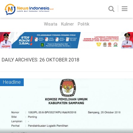
Wisata
Kuliner
Politik
HOME
Birokrasi
Parlemen
News
DAILY ARCHIVES:
26 OKTOBER 2018
News Madura
Regional
Nasional
Headline
Peristiwa
Hukum
Kriminal
Korupsi