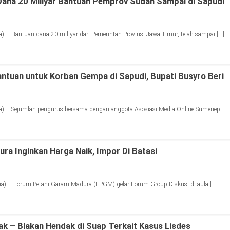
ana 20 Miliyar Bantuan Pemprov Sudah Sampai di Sapudi
 – Bantuan dana 20 miliyar dari Pemerintah Provinsi Jawa Timur, telah sampai […]
tuan untuk Korban Gempa di Sapudi, Bupati Busyro Beri
) – Sejumlah pengurus bersama dengan anggota Asosiasi Media Online Sumenep
ra Inginkan Harga Naik, Impor Di Batasi
) – Forum Petani Garam Madura (FPGM) gelar Forum Group Diskusi di aula […]
ak – Blakan Hendak di Suap Terkait Kasus Lisdes