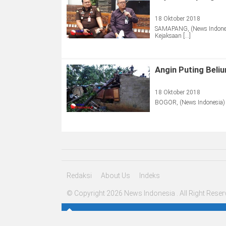
18 Oktober 2018
SAMAPANG, (News Indonesi
Kejaksaan […]
Angin Puting Beli
18 Oktober 2018
BOGOR, (News Indonesia) –
Redaksi
About Us
Indeks
© Copyright 2026 News Indonesia . All Right Reser