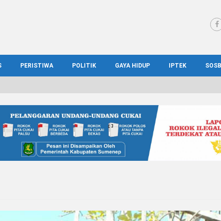
S
PERISTIWA
POLITIK
GAYA HIDUP
IPTEK
SOS
WS MADURA
HUKUM
KESEHATAN
PENDIDIKAN
SOS
IONAL
KRIMINAL
KULINER
ILMIAH
BUD
IONAL
KORUPSI
OTOMOTIF
TEKNOLOGI
WIS