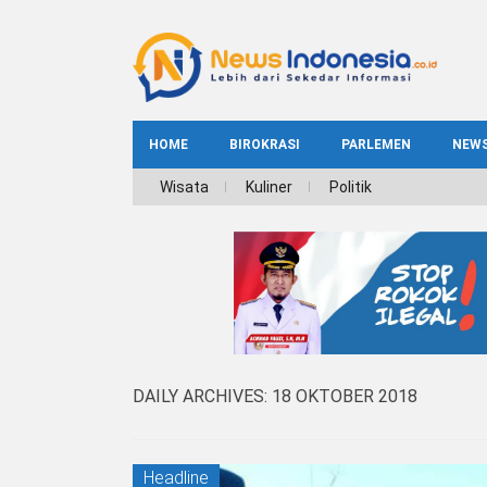
HOME
BIROKRASI
PARLEMEN
NEW
NE
Wisata
Kuliner
Politik
INDEKS
BIROKRASI
REG
NAS
DAILY ARCHIVES:
18 OKTOBER 2018
Headline