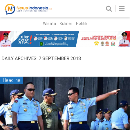
Wisata
Kuliner
Politik
HOME
Birokrasi
Parlemen
News
DAILY ARCHIVES:
7 SEPTEMBER 2018
News Madura
Regional
Nasional
Headline
Peristiwa
Hukum
Kriminal
Korupsi