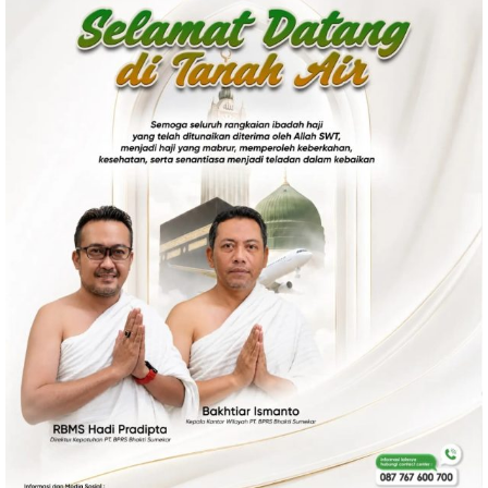
Ekonomi
Olahraga
Indeks
Birokrasi
©
Copyright
2026
News
Indonesia
.
All
Right
Reserve