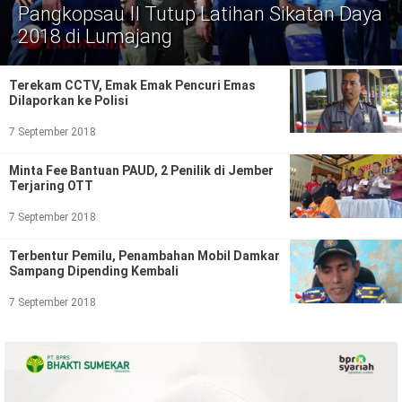
Politik
Pangkopsau II Tutup Latihan Sikatan Daya
2018 di Lumajang
Gaya Hidup
Kesehatan
Kuliner
Terekam CCTV, Emak Emak Pencuri Emas
Dilaporkan ke Polisi
Otomotif
7 September 2018
Iptek
Minta Fee Bantuan PAUD, 2 Penilik di Jember
Terjaring OTT
Pendidikan
Ilmiah
7 September 2018
Teknologi
Terbentur Pemilu, Penambahan Mobil Damkar
Sampang Dipending Kembali
SosBud
7 September 2018
Sosial
Budaya
Wisata