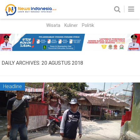
Wisata
Kuliner
Politik
HOME
Birokrasi
Parlemen
News
DAILY ARCHIVES:
20 AGUSTUS 2018
News Madura
Regional
Nasional
Headline
Peristiwa
Hukum
Kriminal
Korupsi