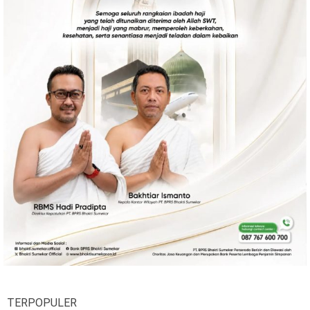
Ekonomi
Olahraga
Indeks
Birokrasi
©
Copyright
2026
News
Indonesia
.
All
Right
Reserve
TERPOPULER