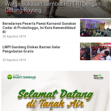
Politik
Warga Sukasari Sambut HUT RI Dengan
Gotong Royong
Gaya Hidup
Kesehatan
Kuliner
Beredarnya Peserta Pawai Karnaval Gunakan
Cadar di Probolinggo, Ini Kata Kemendikbud
RI
Otomotif
20 Agustus 2018
Iptek
LMPI Gandeng Dinkes Banten Gelar
Pengobatan Gratis
Pendidikan
Ilmiah
20 Agustus 2018
Teknologi
SosBud
Sosial
Budaya
Wisata