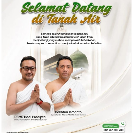
Politik
Gaya Hidup
Kesehatan
Kuliner
Otomotif
Iptek
Pendidikan
Ilmiah
Teknologi
SosBud
Sosial
Budaya
Wisata