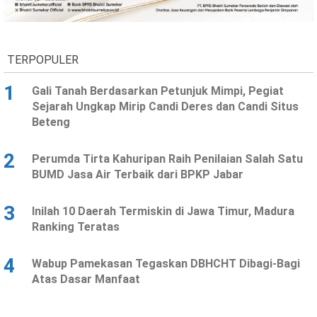
Ekonomi
Olahraga
Indeks
Birokrasi
TERPOPULER
1
Gali Tanah Berdasarkan Petunjuk Mimpi, Pegiat
Sejarah Ungkap Mirip Candi Deres dan Candi Situs
Beteng
2
Perumda Tirta Kahuripan Raih Penilaian Salah Satu
BUMD Jasa Air Terbaik dari BPKP Jabar
3
Inilah 10 Daerah Termiskin di Jawa Timur, Madura
©
Ranking Teratas
Copyright
2026
News
Indonesia
4
Wabup Pamekasan Tegaskan DBHCHT Dibagi-Bagi
.
Atas Dasar Manfaat
All
Right
Reserve