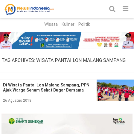
Wisata
Kuliner
Politik
HOME
Birokrasi
Parlemen
News
TAG ARCHIVES:
WISATA PANTAI LON MALANG SAMPANG
News Madura
Regional
Nasional
Di Wisata Pantai Lon Malang Sampang, PPNI
Ajak Warga Senam Sehat Bugar Bersama
Peristiwa
26 Agustus 2018
Hukum
Kriminal
Korupsi