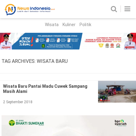
Wisata
Kuliner
Politik
HOME
Birokrasi
Parlemen
News
TAG ARCHIVES:
WISATA BARU
News Madura
Regional
Nasional
Wisata Baru Pantai Madu Cuwek Sampang
Masih Alami
Peristiwa
2 September 2018
Hukum
Kriminal
Korupsi