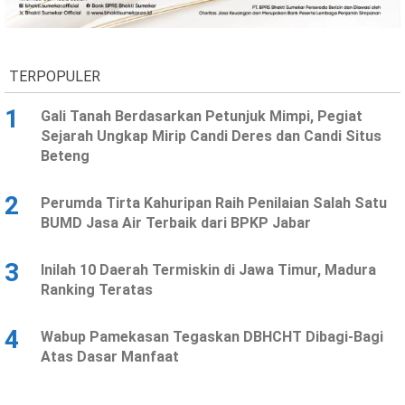
Ekonomi
Olahraga
Indeks
Birokrasi
TERPOPULER
1
Gali Tanah Berdasarkan Petunjuk Mimpi, Pegiat
Sejarah Ungkap Mirip Candi Deres dan Candi Situs
Beteng
2
Perumda Tirta Kahuripan Raih Penilaian Salah Satu
BUMD Jasa Air Terbaik dari BPKP Jabar
3
Inilah 10 Daerah Termiskin di Jawa Timur, Madura
©
Ranking Teratas
Copyright
2026
News
Indonesia
4
Wabup Pamekasan Tegaskan DBHCHT Dibagi-Bagi
.
Atas Dasar Manfaat
All
Right
Reserve