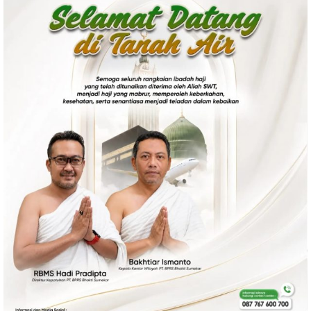
Politik
Gaya Hidup
Kesehatan
Kuliner
Otomotif
Iptek
Pendidikan
Ilmiah
Teknologi
SosBud
Sosial
Budaya
Wisata