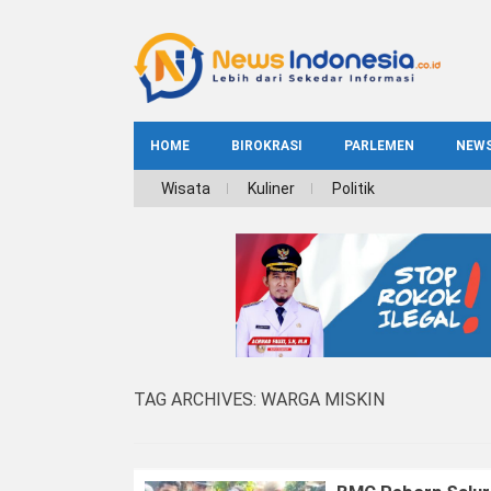
HOME
BIROKRASI
PARLEMEN
NEW
NE
Wisata
Kuliner
Politik
INDEKS
BIROKRASI
REG
NAS
TAG ARCHIVES:
WARGA MISKIN