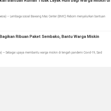
an Bantuan Rumah Tidak Layak Huni bagi Warga Miskin di
sia) – Lembaga sosial Bawang Mas Center (BMC) Reborn menyalurkan bantuan
 Bagikan Ribuan Paket Sembako, Bantu Warga Miskin
) — Sebagai upaya membantu warga miskin di tengah pandemi Covid-19, Said