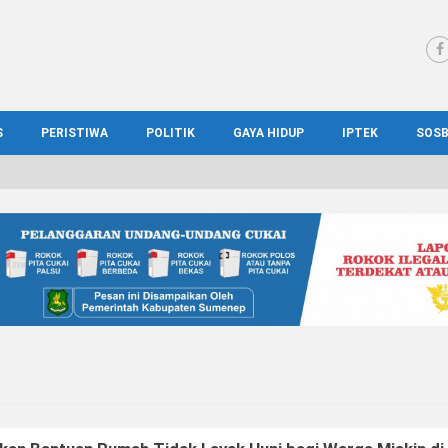
S
PERISTIWA
POLITIK
GAYA HIDUP
IPTEK
SOS
WS MADURA
HUKUM
KESEHATAN
PENDIDIKAN
SOS
IONAL
KRIMINAL
KULINER
ILMIAH
BUD
IONAL
KORUPSI
OTOMOTIF
TEKNOLOGI
WIS