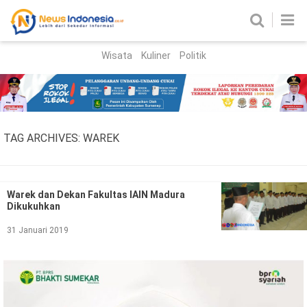
Wisata
Kuliner
Politik
HOME
Birokrasi
Parlemen
News
TAG ARCHIVES:
WAREK
News Madura
Regional
Nasional
Warek dan Dekan Fakultas IAIN Madura
Dikukuhkan
Peristiwa
31 Januari 2019
Hukum
Kriminal
Korupsi