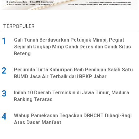
Ekonomi
Olahraga
Indeks
Birokrasi
TERPOPULER
1
Gali Tanah Berdasarkan Petunjuk Mimpi, Pegiat
Sejarah Ungkap Mirip Candi Deres dan Candi Situs
Beteng
2
Perumda Tirta Kahuripan Raih Penilaian Salah Satu
BUMD Jasa Air Terbaik dari BPKP Jabar
3
Inilah 10 Daerah Termiskin di Jawa Timur, Madura
©
Ranking Teratas
Copyright
2026
News
Indonesia
4
Wabup Pamekasan Tegaskan DBHCHT Dibagi-Bagi
.
Atas Dasar Manfaat
All
Right
Reserve