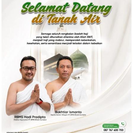
Politik
Gaya Hidup
Kesehatan
Kuliner
Otomotif
Iptek
Pendidikan
Ilmiah
Teknologi
SosBud
Sosial
Budaya
Wisata